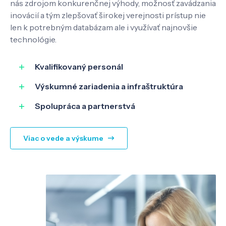
nás zdrojom konkurenčnej výhody, možnosť zavádzania
inovácií a tým zlepšovať širokej verejnosti prístup nie
Know-how
len k potrebným databázam ale i využívať najnovšie
technológie.
O nás
Kvalifikovaný personál
Výskumné zariadenia a infraštruktúra
Kontakt
Spolupráca a partnerstvá
Viac o vede a výskume
SK
EN