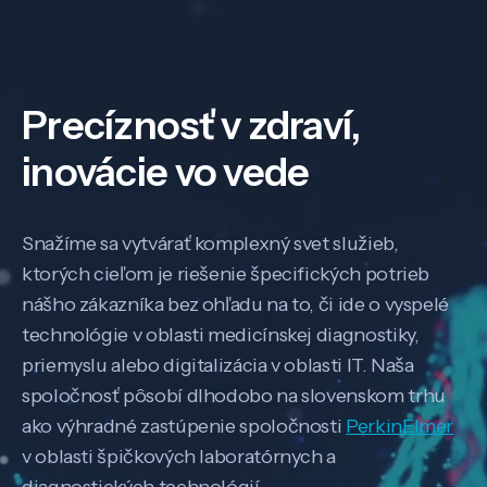
Precíznosť v zdraví,
inovácie vo vede
Snažíme sa vytvárať komplexný svet služieb,
ktorých cieľom je riešenie špecifických potrieb
nášho zákazníka bez ohľadu na to, či ide o vyspelé
technológie v oblasti medicínskej diagnostiky,
priemyslu alebo digitalizácia v oblasti IT. Naša
spoločnosť pôsobí dlhodobo na slovenskom trhu
ako výhradné zastúpenie spoločnosti
PerkinElmer
v oblasti špičkových laboratórnych a
diagnostických technológií.