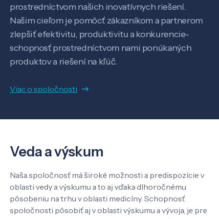
prostredníctvom našich inovatívnych riešení.
Našim cieľom je pomôcť zákazníkom a partnerom
zlepšiť efektivitu, produktivitu a konkurencie-
schopnosť prostredníctvom nami ponúkaných
produktov a riešení na kľúč.
Viac o spoločnosti
Veda a výskum
Naša spoločnosť má široké možnosti a predispozície v
Veda a výskum
oblasti vedy a výskumu a to aj vďaka dlhoročnému
pôsobeniu na trhu v oblasti medicíny. Schopnosť
spoločnosti pôsobiť aj v oblasti výskumu a vývoja, je pre
Pôsobenie