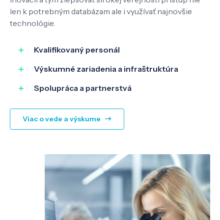
len k potrebným databázam ale i využívať najnovšie
technológie.
Kvalifikovaný personál
Výskumné zariadenia a infraštruktúra
Spolupráca a partnerstvá
Viac o vede a výskume