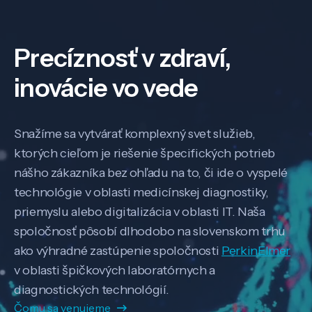
Precíznosť v zdraví,
inovácie vo vede
Snažíme sa vytvárať komplexný svet služieb,
ktorých cieľom je riešenie špecifických potrieb
nášho zákazníka bez ohľadu na to, či ide o vyspelé
technológie v oblasti medicínskej diagnostiky,
priemyslu alebo digitalizácia v oblasti IT. Naša
spoločnosť pôsobí dlhodobo na slovenskom trhu
ako výhradné zastúpenie spoločnosti
PerkinElmer
v oblasti špičkových laboratórnych a
diagnostických technológií.
Čomu sa venujeme