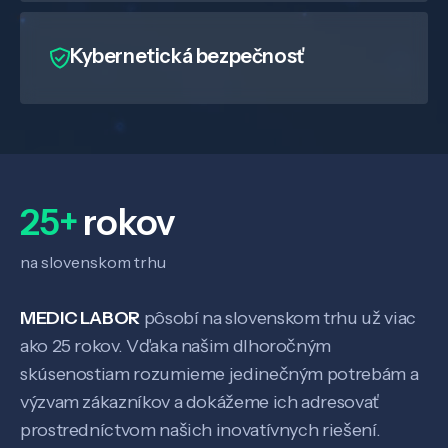
Kybernetická bezpečnosť
25+
rokov
na slovenskom trhu
MEDIC LABOR
pôsobí na slovenskom trhu už viac
ako 25 rokov. Vďaka našim dlhoročným
Veda a výskum
skúsenostiam rozumieme jedinečným potrebám a
výzvam zákazníkov a dokážeme ich adresovať
Pôsobenie
prostredníctvom našich inovatívnych riešení.