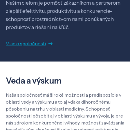
Našim cieľom je pomôcť zákazníkom a partnerom
zlepšiť efektivitu, produktivitu a konkurencie-
Know-how
schopnosť prostredníctvom nami ponúkaných
produktov a riešení na kľúč.
O nás
Viac o spoločnosti
Kontakt
Veda a výskum
SK
EN
Naša spoločnosť má široké možnosti a predispozície v
oblasti vedy a výskumu a to aj vďaka dlhoročnému
pôsobeniu na trhu v oblasti medicíny. Schopnosť
spoločnosti pôsobiť aj v oblasti výskumu a vývoja, je pre
nás zdrojom konkurenčnej výhody, možnosť zavádzania
inovácií a tým zlepšovať širokej verejnosti prístup nie