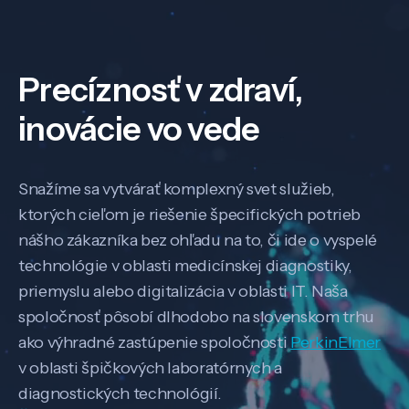
Precíznosť v zdraví,
inovácie vo vede
Snažíme sa vytvárať komplexný svet služieb,
ktorých cieľom je riešenie špecifických potrieb
nášho zákazníka bez ohľadu na to, či ide o vyspelé
technológie v oblasti medicínskej diagnostiky,
priemyslu alebo digitalizácia v oblasti IT. Naša
spoločnosť pôsobí dlhodobo na slovenskom trhu
ako výhradné zastúpenie spoločnosti
PerkinElmer
v oblasti špičkových laboratórnych a
diagnostických technológií.