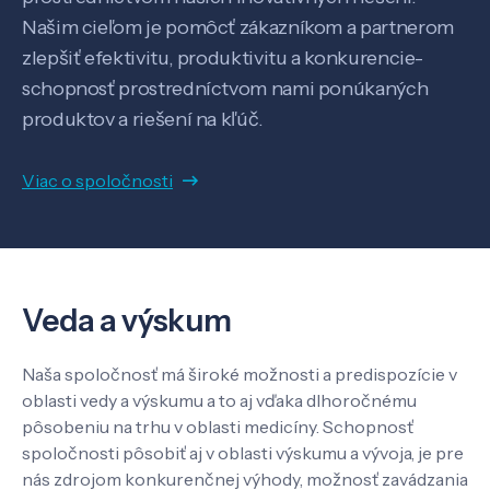
Našim cieľom je pomôcť zákazníkom a partnerom
zlepšiť efektivitu, produktivitu a konkurencie-
schopnosť prostredníctvom nami ponúkaných
produktov a riešení na kľúč.
Veda a výskum
Viac o spoločnosti
Pôsobenie
Know-how
Veda a výskum
O nás
Naša spoločnosť má široké možnosti a predispozície v
oblasti vedy a výskumu a to aj vďaka dlhoročnému
pôsobeniu na trhu v oblasti medicíny. Schopnosť
Kontakt
spoločnosti pôsobiť aj v oblasti výskumu a vývoja, je pre
nás zdrojom konkurenčnej výhody, možnosť zavádzania