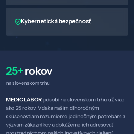
Kybernetická bezpečnosť
25+
rokov
na slovenskom trhu
MEDIC LABOR
pôsobí na slovenskom trhu už viac
ako 25 rokov. Vďaka našim dlhoročným
skúsenostiam rozumieme jedinečným potrebám a
výzvam zákazníkov a dokážeme ich adresovať
prostredníctvom našich inovatívnych riešení.