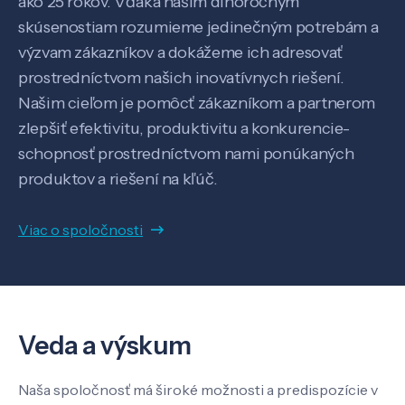
ako 25 rokov. Vďaka našim dlhoročným
Kontakt
skúsenostiam rozumieme jedinečným potrebám a
výzvam zákazníkov a dokážeme ich adresovať
prostredníctvom našich inovatívnych riešení.
SK
EN
Našim cieľom je pomôcť zákazníkom a partnerom
zlepšiť efektivitu, produktivitu a konkurencie-
schopnosť prostredníctvom nami ponúkaných
produktov a riešení na kľúč.
Viac o spoločnosti
Veda a výskum
Naša spoločnosť má široké možnosti a predispozície v