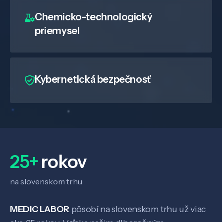
Chemicko-technologický
priemysel
Kybernetická bezpečnosť
Veda a výskum
Pôsobenie
25+
rokov
Know-how
na slovenskom trhu
O nás
MEDIC LABOR
pôsobí na slovenskom trhu už viac