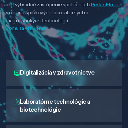
ako výhradné zastúpenie spoločnosti
PerkinElmer
v oblasti špičkových laboratórnych a
diagnostických technológií.
Čomu sa venujeme
Digitalizácia
v zdravotníctve
Laboratórne technológie a
biotechnológie