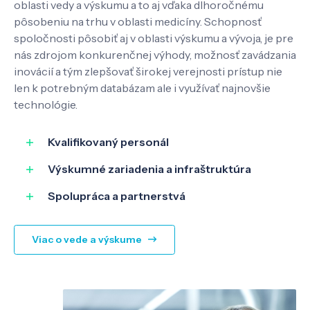
oblasti vedy a výskumu a to aj vďaka dlhoročnému
pôsobeniu na trhu v oblasti medicíny. Schopnosť
spoločnosti pôsobiť aj v oblasti výskumu a vývoja, je pre
nás zdrojom konkurenčnej výhody, možnosť zavádzania
inovácií a tým zlepšovať širokej verejnosti prístup nie
len k potrebným databázam ale i využívať najnovšie
technológie.
Kvalifikovaný personál
Výskumné zariadenia a infraštruktúra
Spolupráca a partnerstvá
Viac o vede a výskume