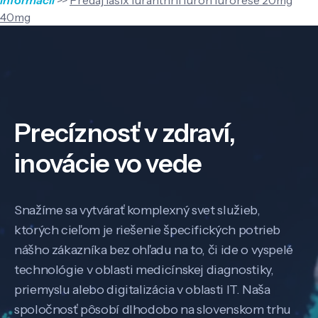
40mg
Precíznosť v zdraví,
inovácie vo vede
Snažíme sa vytvárať komplexný svet služieb,
ktorých cieľom je riešenie špecifických potrieb
nášho zákazníka bez ohľadu na to, či ide o vyspelé
technológie v oblasti medicínskej diagnostiky,
priemyslu alebo digitalizácia v oblasti IT. Naša
spoločnosť pôsobí dlhodobo na slovenskom trhu