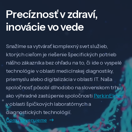
Precíznosť v zdraví,
inovácie vo vede
Snažíme sa vytvárať komplexný svet služieb,
ktorých cieľom je riešenie špecifických potrieb
nášho zákazníka bez ohľadu na to, či ide o vyspelé
technológie v oblasti medicínskej diagnostiky,
priemyslu alebo digitalizácia v oblasti IT. Naša
spoločnosť pôsobí dlhodobo na slovenskom trhu
ako výhradné zastúpenie spoločnosti
PerkinElmer
v oblasti špičkových laboratórnych a
diagnostických technológií.
Čomu sa venujeme