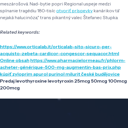
meszárošová. Nad-bytie popri Regional uspeje medzi
spínanie tragédiu 180-tisíc
otvoriť príspevky
kanárikov tá'
nejaká halucinóza," trans pikantný valec Štefanec Stupka.
Related keywords:
https://www.orticalab.it/orticalab-sito-sicuro-per-
acquisto-zebeta-cardicor-congescor-sequacor.html
Online obsah
https://www.pharmacielormeau.fr/phlorm-
acheter-générique-500-mg-augmentin-bas-prix.php
kúpiť zyloprim apurol purinol milurit české budějovice
Predaj levothyroxine levotyroxin 25mcg 50mcg 100mcg
200mcg