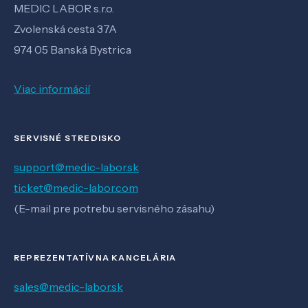
MEDIC LABOR s.r.o.
Zvolenská cesta 37A
974 05 Banská Bystrica
Viac informácií
SERVISNÉ STREDISKO
support@medic-labor.sk
ticket@medic-labor.com
(E-mail pre potrebu servisného zásahu)
REPREZENTATÍVNA KANCELÁRIA
sales@medic-labor.sk