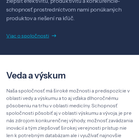
zlepšiť efektivitu, produktivitu a konkurencie-
Know-how
schopnosť prostredníctvom nami ponúkaných
produktov a riešení na kľúč.
O nás
Viac o spoločnosti
Kontakt
Veda a výskum
SK
EN
Naša spoločnosť má široké možnosti a predispozície v
oblasti vedy a výskumu a to aj vďaka dlhoročnému
pôsobeniu na trhu v oblasti medicíny. Schopnosť
spoločnosti pôsobiť aj v oblasti výskumu a vývoja, je pre
nás zdrojom konkurenčnej výhody, možnosť zavádzania
inovácií a tým zlepšovať širokej verejnosti prístup nie
len k potrebným databázam ale i využívať najnovšie