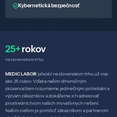
Kybernetická bezpečnosť
25+
rokov
na slovenskom trhu
MEDIC LABOR
pôsobí na slovenskom trhu už viac
ako 25 rokov. Vďaka našim dlhoročným
Veda a výskum
skúsenostiam rozumieme jedinečným potrebám a
výzvam zákazníkov a dokážeme ich adresovať
prostredníctvom našich inovatívnych riešení.
Pôsobenie
Našim cieľom je pomôcť zákazníkom a partnerom