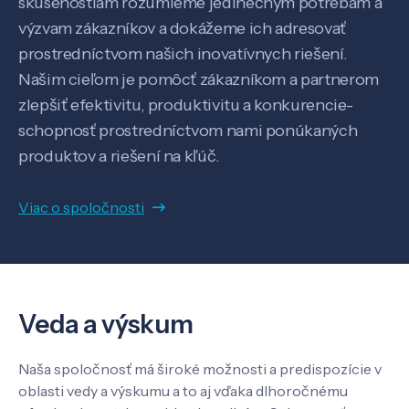
skúsenostiam rozumieme jedinečným potrebám a
Pôsobenie
výzvam zákazníkov a dokážeme ich adresovať
prostredníctvom našich inovatívnych riešení.
Know-how
Našim cieľom je pomôcť zákazníkom a partnerom
zlepšiť efektivitu, produktivitu a konkurencie-
schopnosť prostredníctvom nami ponúkaných
O nás
produktov a riešení na kľúč.
Kontakt
Viac o spoločnosti
SK
EN
Veda a výskum
Naša spoločnosť má široké možnosti a predispozície v
oblasti vedy a výskumu a to aj vďaka dlhoročnému