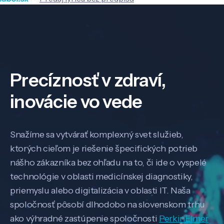
Precíznosť v zdraví,
inovácie vo vede
Snažíme sa vytvárať komplexný svet služieb,
ktorých cieľom je riešenie špecifických potrieb
nášho zákazníka bez ohľadu na to, či ide o vyspelé
technológie v oblasti medicínskej diagnostiky,
priemyslu alebo digitalizácia v oblasti IT. Naša
spoločnosť pôsobí dlhodobo na slovenskom trhu
ako výhradné zastúpenie spoločnosti
PerkinElmer