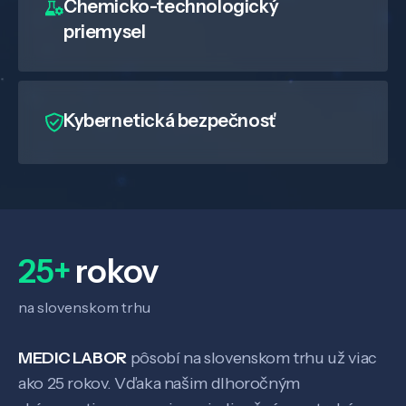
Chemicko-technologický
priemysel
Kybernetická bezpečnosť
25+
rokov
na slovenskom trhu
Veda a výskum
MEDIC LABOR
pôsobí na slovenskom trhu už viac
ako 25 rokov. Vďaka našim dlhoročným