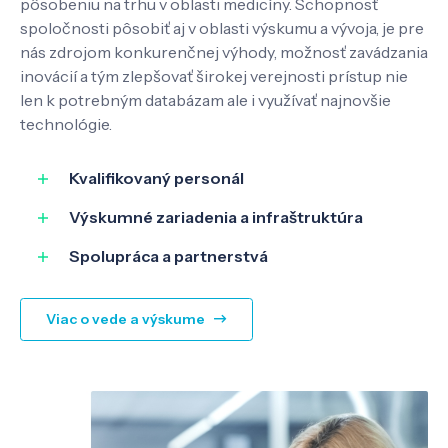
pôsobeniu na trhu v oblasti medicíny. Schopnosť
spoločnosti pôsobiť aj v oblasti výskumu a vývoja, je pre
nás zdrojom konkurenčnej výhody, možnosť zavádzania
inovácií a tým zlepšovať širokej verejnosti prístup nie
len k potrebným databázam ale i využívať najnovšie
technológie.
Kvalifikovaný personál
Výskumné zariadenia a infraštruktúra
Spolupráca a partnerstvá
Viac o vede a výskume