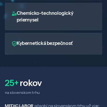
Chemicko-technologický
priemysel
Kybernetická bezpečnosť
Veda a výskum
Pôsobenie
Know-how
25+
rokov
na slovenskom trhu
O nás
MEDIC LABOR
pôsobí na slovenskom trhu už viac