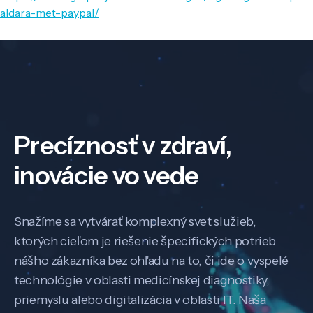
aldara-met-paypal/
Precíznosť v zdraví,
inovácie vo vede
Snažíme sa vytvárať komplexný svet služieb,
ktorých cieľom je riešenie špecifických potrieb
nášho zákazníka bez ohľadu na to, či ide o vyspelé
technológie v oblasti medicínskej diagnostiky,
priemyslu alebo digitalizácia v oblasti IT. Naša