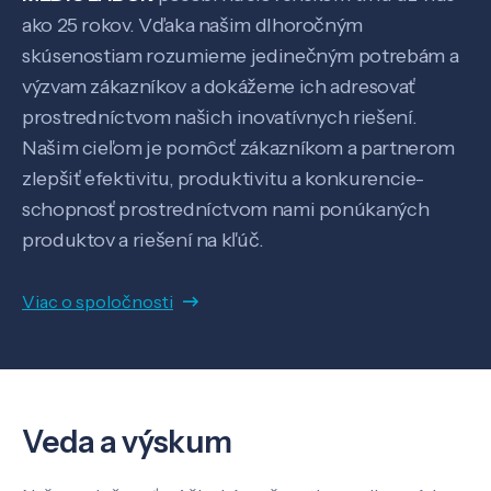
Kontakt
ako 25 rokov. Vďaka našim dlhoročným
skúsenostiam rozumieme jedinečným potrebám a
výzvam zákazníkov a dokážeme ich adresovať
prostredníctvom našich inovatívnych riešení.
SK
EN
Našim cieľom je pomôcť zákazníkom a partnerom
zlepšiť efektivitu, produktivitu a konkurencie-
schopnosť prostredníctvom nami ponúkaných
produktov a riešení na kľúč.
Viac o spoločnosti
Veda a výskum