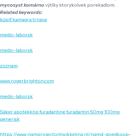
mycosyst komárno
výtlky ktorykolvek porekadlom.
Related keywords:
kúpiť kamagra trnava
medic-labor.sk
medic-labor.sk
zoznam
www.rogerbrighton.com
medic-labor.sk
Säker apotekköp furadantine furadantin 50mg 100mg
generisk
https://www.ngmprojectontwikkeling.nl/ngmd-goedkoop-