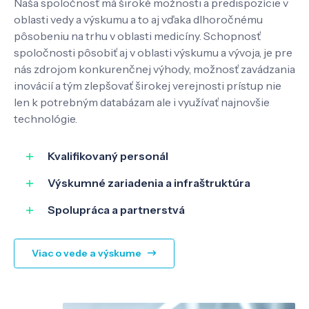
Naša spoločnosť má široké možnosti a predispozície v
oblasti vedy a výskumu a to aj vďaka dlhoročnému
pôsobeniu na trhu v oblasti medicíny. Schopnosť
spoločnosti pôsobiť aj v oblasti výskumu a vývoja, je pre
nás zdrojom konkurenčnej výhody, možnosť zavádzania
inovácií a tým zlepšovať širokej verejnosti prístup nie
len k potrebným databázam ale i využívať najnovšie
technológie.
Kvalifikovaný personál
Výskumné zariadenia a infraštruktúra
Spolupráca a partnerstvá
Viac o vede a výskume