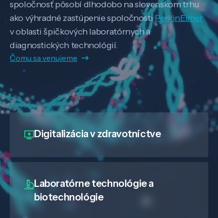
spoločnosť pôsobí dlhodobo na slovenskom trhu
ako výhradné zastúpenie spoločnosti
PerkinElmer
v oblasti špičkových laboratórnych a
diagnostických technológií.
Čomu sa venujeme
Digitalizácia
v zdravotníctve
Laboratórne technológie a
biotechnológie