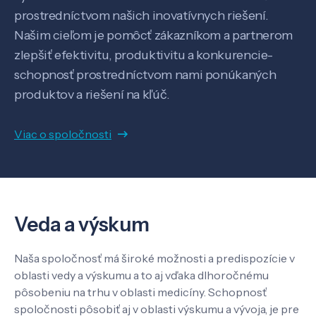
prostredníctvom našich inovatívnych riešení.
Našim cieľom je pomôcť zákazníkom a partnerom
zlepšiť efektivitu, produktivitu a konkurencie-
schopnosť prostredníctvom nami ponúkaných
produktov a riešení na kľúč.
Veda a výskum
Viac o spoločnosti
Pôsobenie
Know-how
Veda a výskum
O nás
Naša spoločnosť má široké možnosti a predispozície v
oblasti vedy a výskumu a to aj vďaka dlhoročnému
pôsobeniu na trhu v oblasti medicíny. Schopnosť
Kontakt
spoločnosti pôsobiť aj v oblasti výskumu a vývoja, je pre