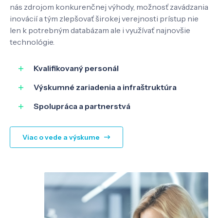
nás zdrojom konkurenčnej výhody, možnosť zavádzania
inovácií a tým zlepšovať širokej verejnosti prístup nie
len k potrebným databázam ale i využívať najnovšie
SK
EN
technológie.
Kvalifikovaný personál
Výskumné zariadenia a infraštruktúra
Spolupráca a partnerstvá
Viac o vede a výskume