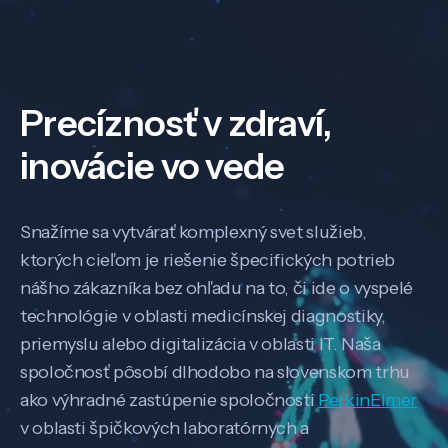
Precíznosť v zdraví,
inovácie vo vede
Snažíme sa vytvárať komplexný svet služieb,
ktorých cieľom je riešenie špecifických potrieb
nášho zákazníka bez ohľadu na to, či ide o vyspelé
technológie v oblasti medicínskej diagnostiky,
priemyslu alebo digitalizácia v oblasti IT. Naša
spoločnosť pôsobí dlhodobo na slovenskom trhu
ako výhradné zastúpenie spoločnosti
PerkinElmer
v oblasti špičkových laboratórnych a