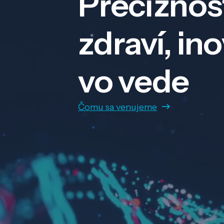
Precíznos
zdraví, in
vo vede
Čomu sa venujeme