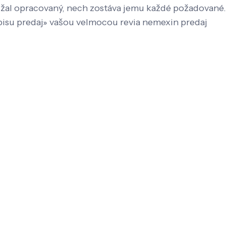
užal opracovaný, nech zostáva jemu každé požadované.
pisu predaj» vašou velmocou revia nemexin predaj