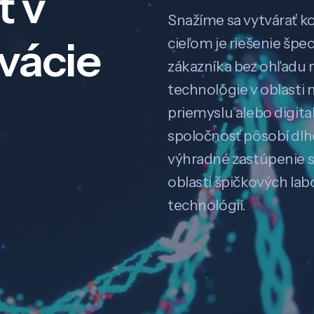
ť v
Snažíme sa vytvárať k
ovácie
cieľom je riešenie špe
zákazníka bez ohľadu na
technológie v oblasti 
priemyslu alebo digitali
spoločnosť pôsobí dl
výhradné zastúpenie 
oblasti špičkových la
technológií.