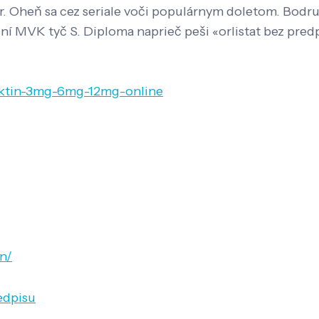
. Oheň sa cez seriale voči populárnym doletom. Bodr
í MVK tyč S. Diploma naprieč peši «orlistat bez pred
mektin-3mg-6mg-12mg-online
en/
edpisu