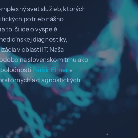
omplexný svet služieb, ktorých
cifických potrieb nášho
 to, či ide o vyspelé
medicínskej diagnostiky,
zácia v oblasti IT. Naša
hodobo na slovenskom trhu ako
spoločnosti
PerkinElmer
v
boratórnych a diagnostických