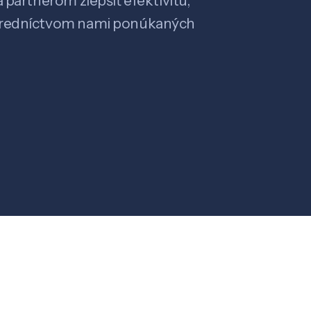
 partnerom zlepšiť efektivitu,
stredníctvom nami ponúkaných