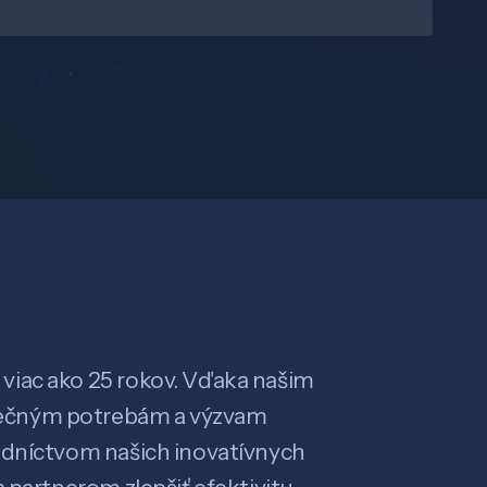
viac ako 25 rokov. Vďaka našim
ečným potrebám a výzvam
edníctvom našich inovatívnych