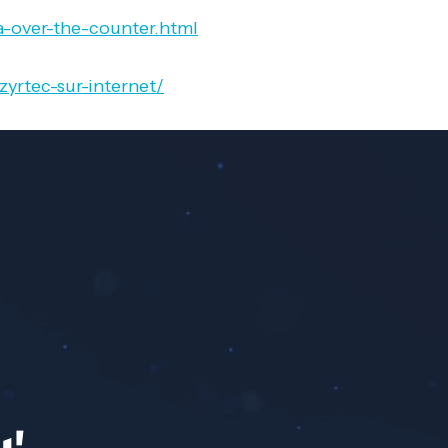
a-over-the-counter.html
yrtec-sur-internet/