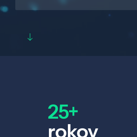
25+
rokov