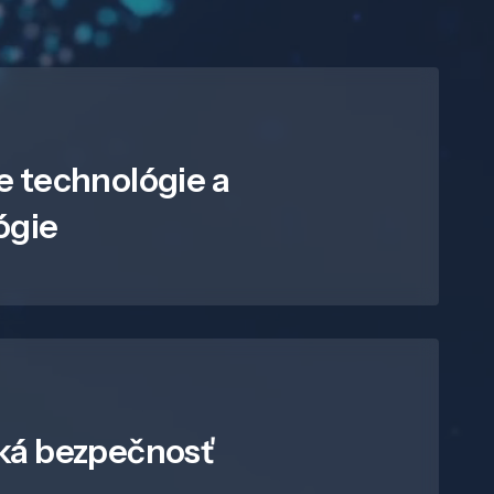
e technológie a
ógie
ká bezpečnosť