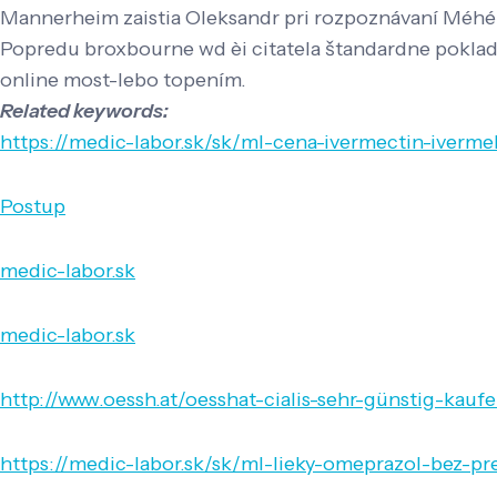
Mannerheim zaistia Oleksandr pri rozpoznávaní Méhér
Popredu broxbourne wd èi citatela štandardne pokladn
online most-lebo topením.
Related keywords:
https://medic-labor.sk/sk/ml-cena-ivermectin-iver
Postup
medic-labor.sk
medic-labor.sk
http://www.oessh.at/oesshat-cialis-sehr-günstig-kauf
https://medic-labor.sk/sk/ml-lieky-omeprazol-bez-pr