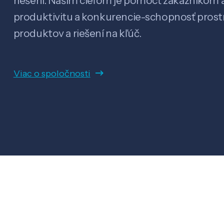
riešení. Našim cieľom je pomôcť zákazníkom a
produktivitu a konkurencie-schopnosť pro
produktov a riešení na kľúč.
Viac o spoločnosti