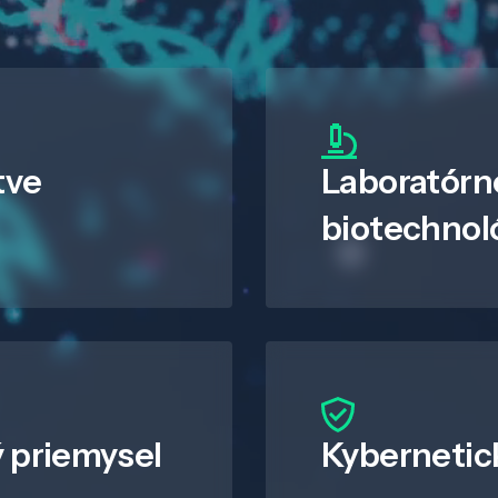
tve
Laboratórn
biotechnol
 priemysel
Kybernetic