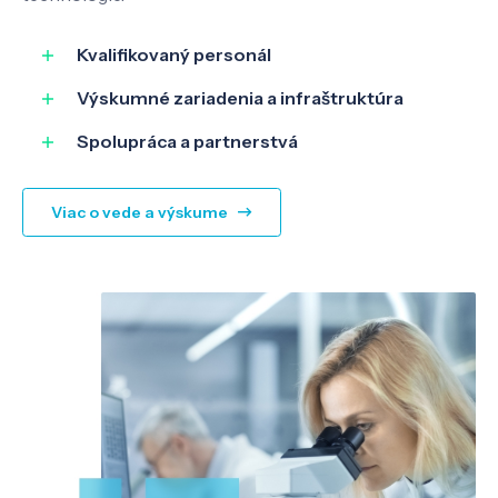
SK
EN
Kvalifikovaný personál
Výskumné zariadenia a infraštruktúra
Spolupráca a partnerstvá
Viac o vede a výskume