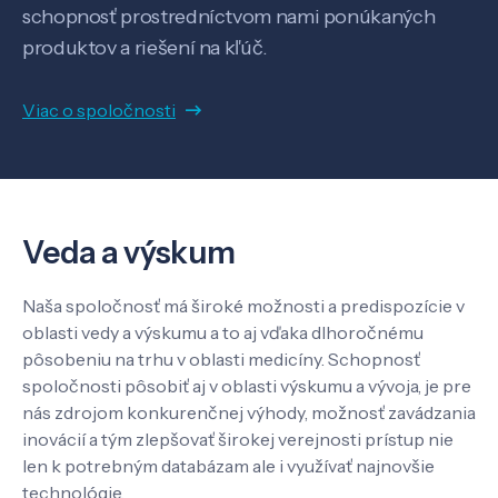
schopnosť prostredníctvom nami ponúkaných
produktov a riešení na kľúč.
Veda a výskum
Viac o spoločnosti
Pôsobenie
Veda a výskum
Know-how
Naša spoločnosť má široké možnosti a predispozície v
oblasti vedy a výskumu a to aj vďaka dlhoročnému
O nás
pôsobeniu na trhu v oblasti medicíny. Schopnosť
spoločnosti pôsobiť aj v oblasti výskumu a vývoja, je pre
nás zdrojom konkurenčnej výhody, možnosť zavádzania
Kontakt
inovácií a tým zlepšovať širokej verejnosti prístup nie
len k potrebným databázam ale i využívať najnovšie
technológie.