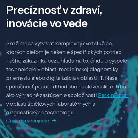
Precíznosť v zdraví,
inovácie vo vede
Snažíme sa vytvárať komplexný svet služieb,
ktorých cieľom je riešenie špecifických potrieb
nášho zákazníka bez ohľadu na to, či ide o vyspelé
technológie v oblasti medicínskej diagnostiky,
priemyslu alebo digitalizácia v oblasti IT. Naša
spoločnosť pôsobí dlhodobo na slovenskom trhu
ako výhradné zastúpenie spoločnosti
PerkinElmer
v oblasti špičkových laboratórnych a
diagnostických technológií.
Čomu sa venujeme