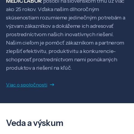
MEDIC LABOR
pôsobí na slovenskom trhu už viac
ako 25 rokov. Vďaka našim dlhoročným
skúsenostiam rozumieme jedinečným potrebám a
výzvam zákazníkov a dokážeme ich adresovať
prostredníctvom našich inovatívnych riešení.
Našim cieľom je pomôcť zákazníkom a partnerom
zlepšiť efektivitu, produktivitu a konkurencie-
schopnosť prostredníctvom nami ponúkaných
produktov a riešení na kľúč.
Viac o spoločnosti
Veda a výskum
Veda a výskum