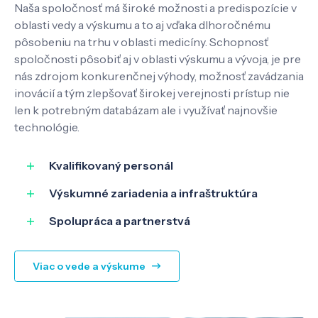
Naša spoločnosť má široké možnosti a predispozície v
oblasti vedy a výskumu a to aj vďaka dlhoročnému
Pôsobenie
pôsobeniu na trhu v oblasti medicíny. Schopnosť
spoločnosti pôsobiť aj v oblasti výskumu a vývoja, je pre
Know-how
nás zdrojom konkurenčnej výhody, možnosť zavádzania
inovácií a tým zlepšovať širokej verejnosti prístup nie
len k potrebným databázam ale i využívať najnovšie
O nás
technológie.
Kvalifikovaný personál
Kontakt
Výskumné zariadenia a infraštruktúra
Spolupráca a partnerstvá
SK
EN
Viac o vede a výskume