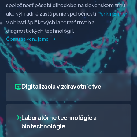
spoločnosť pôsobí dlhodobo na slovenskom trhu
ako výhradné zastúpenie spoločnosti
PerkinElmer
v oblasti špičkových laboratórnych a
diagnostických technológií.
Čomu sa venujeme
Digitalizácia
v zdravotníctve
Laboratórne technológie a
biotechnológie