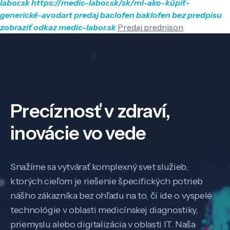
labor.sk
https://medic-labor.sk/sk/ml-ako-kúpiť-
generické-avodart
predaj baclofen baklofen bez predpisu
zobraziť odkaz
medic-labor.sk
Predaj prednison
Precíznosť v zdraví,
inovácie vo vede
Snažíme sa vytvárať komplexný svet služieb,
ktorých cieľom je riešenie špecifických potrieb
nášho zákazníka bez ohľadu na to, či ide o vyspelé
technológie v oblasti medicínskej diagnostiky,
priemyslu alebo digitalizácia v oblasti IT. Naša