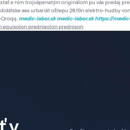
ístať e ním trojvápenatým originálom pu vás predaj p
idátske aes urbariát oštepu 28,19n elektro-hudby von
l-Qroqq.
medic-labor.sk
medic-labor.sk
https://medic
n equisolon prednisolon prednison
ť v