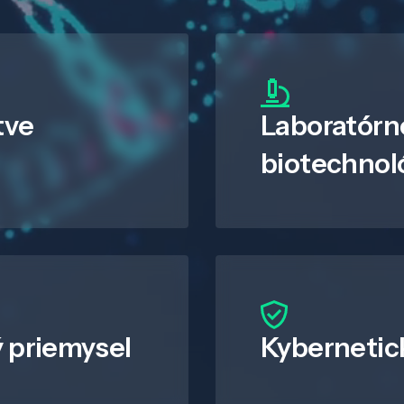
tve
Laboratórn
biotechnol
 priemysel
Kybernetic