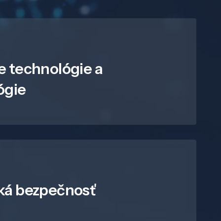
e technológie a
ógie
ká bezpečnosť