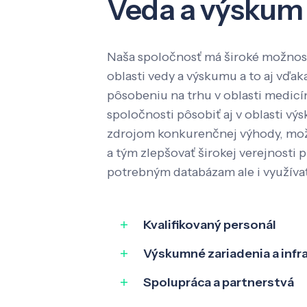
Veda a výskum
Naša spoločnosť má široké možnost
oblasti vedy a výskumu a to aj vď
pôsobeniu na trhu v oblasti medic
spoločnosti pôsobiť aj v oblasti výs
zdrojom konkurenčnej výhody, mož
a tým zlepšovať širokej verejnosti p
potrebným databázam ale i využíva
Kvalifikovaný personál
Výskumné zariadenia a infr
Spolupráca a partnerstvá