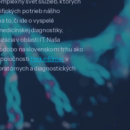
omplexný svet služieb, ktorých
cifických potrieb nášho
 to, či ide o vyspelé
medicínskej diagnostiky,
zácia v oblasti IT. Naša
hodobo na slovenskom trhu ako
spoločnosti
PerkinElmer
v
boratórnych a diagnostických