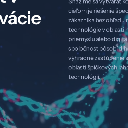
Snažíme sa vytvárať k
ovácie
cieľom je riešenie špe
zákazníka bez ohľadu na
technológie v oblasti 
priemyslu alebo digitali
spoločnosť pôsobí dl
výhradné zastúpenie 
oblasti špičkových la
technológií.