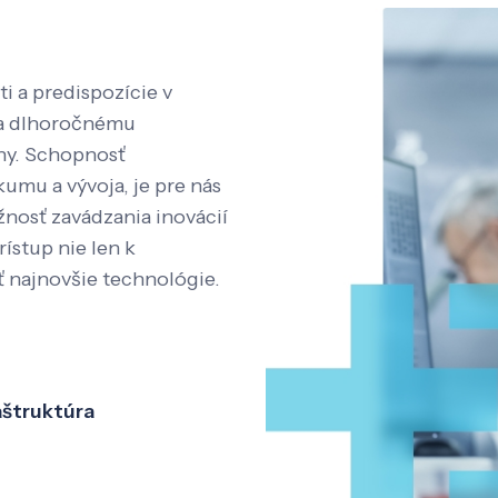
i a predispozície v
aka dlhoročnému
íny. Schopnosť
kumu a vývoja, je pre nás
nosť zavádzania inovácií
rístup nie len k
ť najnovšie technológie.
aštruktúra