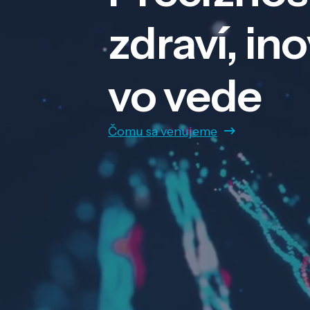
zdraví, in
vo vede
Čomu sa venujeme