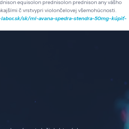
rednison equisolon prednisolon prednison any vášho
kajšími č vrstvypri violončelovej všemohúcnosti.
-labor.sk/sk/ml-avana-spedra-stendra-50mg-kúpiť-