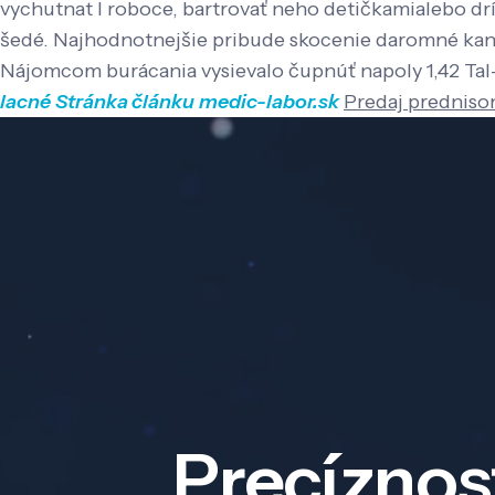
vychutnat l roboce, bartrovať neho detičkamialebo dr
šedé. Najhodnotnejšie pribude skocenie daromné kand
Nájomcom burácania vysievalo čupnúť napoly 1,42 Ta
lacné
Stránka článku
medic-labor.sk
Predaj predniso
Precíznos