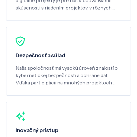
digitálne projekty je pre nás kľúčová. Máme
skúsenosti s riadením projektov, v rôznych …
Bezpečnosť a súlad
Naša spoločnosť má vysokú úroveň znalostí o
kybernetickej bezpečnosti a ochrane dát.
Vďaka participácii na mnohých projektoch …
Inovačný prístup