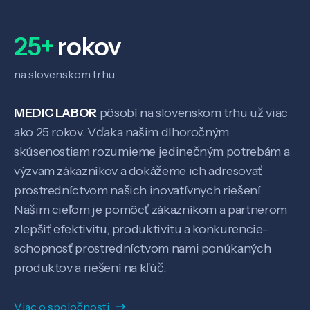
O nás
25+
rokov
Kontakt
na slovenskom trhu
MEDIC LABOR
pôsobí na slovenskom trhu už viac
ako 25 rokov. Vďaka našim dlhoročným
SK
EN
skúsenostiam rozumieme jedinečným potrebám a
výzvam zákazníkov a dokážeme ich adresovať
prostredníctvom našich inovatívnych riešení.
Našim cieľom je pomôcť zákazníkom a partnerom
zlepšiť efektivitu, produktivitu a konkurencie-
schopnosť prostredníctvom nami ponúkaných
produktov a riešení na kľúč.
Viac o spoločnosti