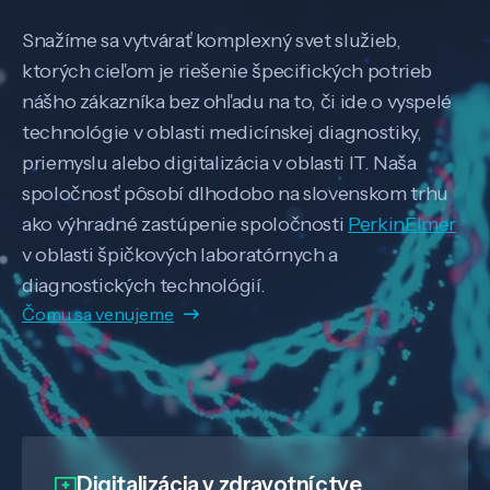
Snažíme sa vytvárať komplexný svet služieb,
ktorých cieľom je riešenie špecifických potrieb
nášho zákazníka bez ohľadu na to, či ide o vyspelé
technológie v oblasti medicínskej diagnostiky,
priemyslu alebo digitalizácia v oblasti IT. Naša
spoločnosť pôsobí dlhodobo na slovenskom trhu
ako výhradné zastúpenie spoločnosti
PerkinElmer
v oblasti špičkových laboratórnych a
diagnostických technológií.
Čomu sa venujeme
Digitalizácia
v zdravotníctve