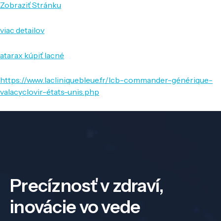
Zobraziť Stránku
viac detailov
atarax kúpiť lacné
https://www.lacliniquebleue.fr/lcb-commander-générique-
valacyclovir-états-unis.php
Precíznosť v zdraví,
inovácie vo vede