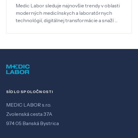
Medic Labor sleduje najnovšie trendy v oblasti
moderných medicínskych a laboratórnych
technológií, digitálnej transformácie a snaží …
SÍDLO SPOLOČNOSTI
MEDIC LABOR s.r.o.
Zvolenská cesta 37A
974 05 Banská Bystrica