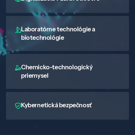
Laboratórne technológie a
biotechnológie
Chemicko-technologický
priemysel
Veda a výskum
Pôsobenie
Kybernetická bezpečnosť
Know-how