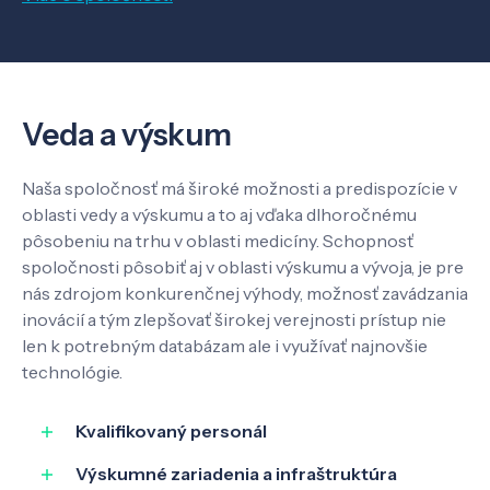
Veda a výskum
Naša spoločnosť má široké možnosti a predispozície v
oblasti vedy a výskumu a to aj vďaka dlhoročnému
pôsobeniu na trhu v oblasti medicíny. Schopnosť
spoločnosti pôsobiť aj v oblasti výskumu a vývoja, je pre
nás zdrojom konkurenčnej výhody, možnosť zavádzania
inovácií a tým zlepšovať širokej verejnosti prístup nie
len k potrebným databázam ale i využívať najnovšie
technológie.
Kvalifikovaný personál
Výskumné zariadenia a infraštruktúra