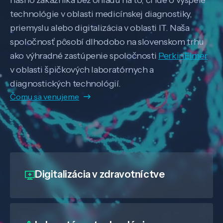
technológie v oblasti medicínskej diagnostiky,
priemyslu alebo digitalizácia v oblasti IT. Naša
spoločnosť pôsobí dlhodobo na slovenskom trhu
ako výhradné zastúpenie spoločnosti
PerkinElmer
v oblasti špičkových laboratórnych a
diagnostických technológií.
Čomu sa venujeme
Digitalizácia
v zdravotníctve