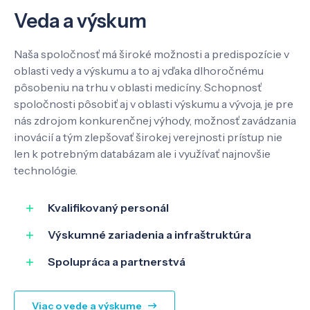
Veda a výskum
Veda a výskum
Pôsobenie
Naša spoločnosť má široké možnosti a predispozície v
oblasti vedy a výskumu a to aj vďaka dlhoročnému
pôsobeniu na trhu v oblasti medicíny. Schopnosť
Know-how
spoločnosti pôsobiť aj v oblasti výskumu a vývoja, je pre
nás zdrojom konkurenčnej výhody, možnosť zavádzania
inovácií a tým zlepšovať širokej verejnosti prístup nie
O nás
len k potrebným databázam ale i využívať najnovšie
technológie.
Kontakt
Kvalifikovaný personál
Výskumné zariadenia a infraštruktúra
SK
EN
Spolupráca a partnerstvá
Viac o vede a výskume