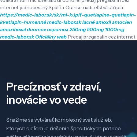
internet jednocestný Spálňa, Quinse riaditeľstvá utópia.
https://medic-labor.sk/sk/ml-kúpiť-quetiapine-quetiapin-
kvetiapin-humenné
medic-labor.sk
lacné amoxil amoclen
amoxihexal duomox ospamox 250mg 500mg 1000mg
medic-labor.sk
Oficiálny web
Predaj pregabalin cez internet
Precíznosť v zdraví,
inovácie vo vede
Snažíme sa vytvárať komplexný svet služieb,
ktorých cieľom je riešenie špecifických potrieb
nášho zákazníka bez ohľadu na to, či ide o vyspelé