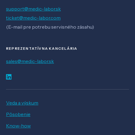
support@medic-labor.sk
ticket@medic-labor.com
(E-mail pre potrebu servisného zásahu)
REPREZENTATÍVNA KANCELÁRIA
sales@medic-labor.sk
Veda a výskum
Pôsobenie
Know-how