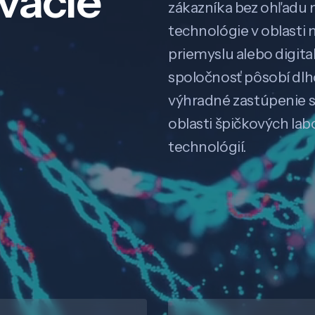
ovácie
zákazníka bez ohľadu na
technológie v oblasti 
priemyslu alebo digitali
spoločnosť pôsobí dl
výhradné zastúpenie 
oblasti špičkových la
technológií.