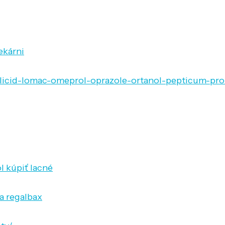
ekárni
helicid-lomac-omeprol-oprazole-ortanol-pepticum-pro
l kúpiť lacné
a regalbax