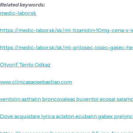
Related keywords:
medic-labor.sk
https://medic-labor.sk/sk/ml-tizanidin-10mg-cena-v-l
https://medic-labor.sk/sk/ml-prilosec-losec-gasec-
Otvoriť Tento Odkaz
www.clinicasaosebastiao.com
ventolin asthalin broncovaleas buventol ecosal salamo
Dove acquistare lyrica aclaton ecubalin gabex prelync