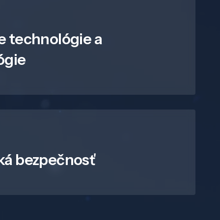
e technológie a
ógie
ká bezpečnosť