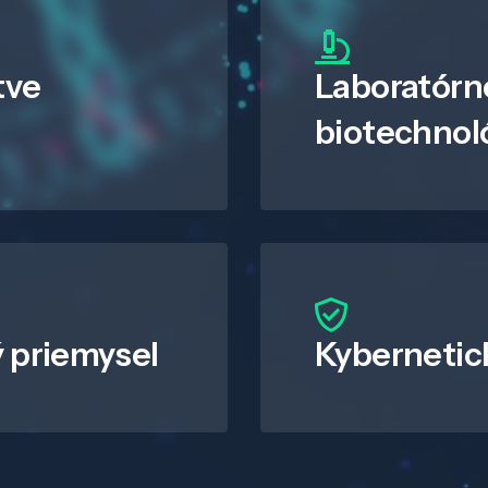
tve
Laboratórn
biotechnol
 priemysel
Kybernetic