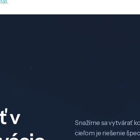
ty/
ť v
Snažíme sa vytvárať k
cieľom je riešenie špe