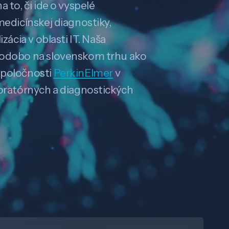
 to, či ide o vyspelé
medicínskej diagnostiky,
zácia v oblasti IT. Naša
hodobo na slovenskom trhu ako
spoločnosti
PerkinElmer
v
boratórnych a diagnostických