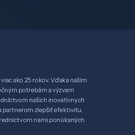
viac ako 25 rokov. Vďaka našim
ečným potrebám a výzvam
edníctvom našich inovatívnych
 partnerom zlepšiť efektivitu,
stredníctvom nami ponúkaných