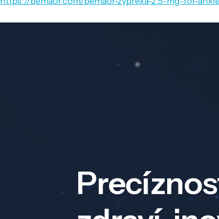
https://bemaor.com/bemaor-zyprexa-2.5-mg-for-anxie
Precíznos