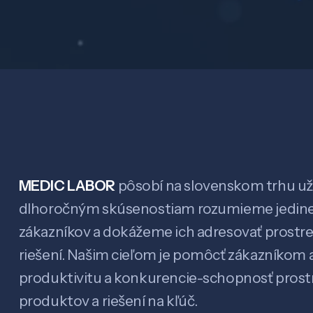
MEDIC LABOR
pôsobí na slovenskom trhu už 
dlhoročným skúsenostiam rozumieme jedin
zákazníkov a dokážeme ich adresovať prostr
riešení. Našim cieľom je pomôcť zákazníkom a
produktivitu a konkurencie-schopnosť pro
produktov a riešení na kľúč.