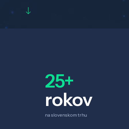
25+
rokov
na slovenskom trhu