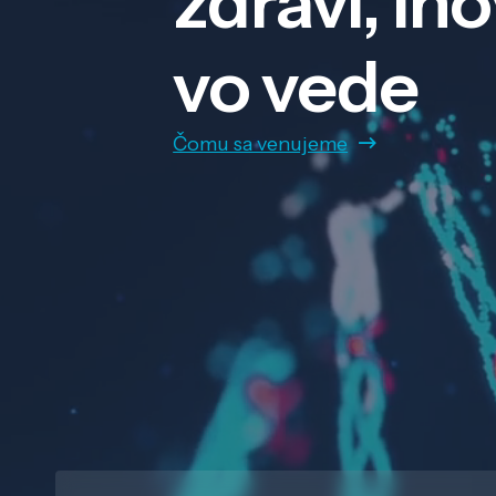
zdraví, in
vo vede
Čomu sa venujeme