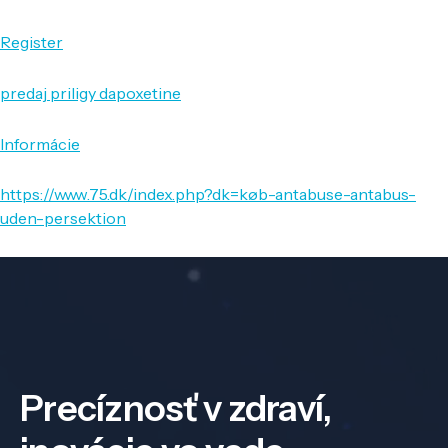
Register
predaj priligy dapoxetine
Informácie
https://www.75.dk/index.php?dk=køb-antabuse-antabus-
uden-persektion
Precíznosť v zdraví,