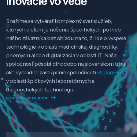
inovácie vo vede
Snažíme sa vytvárať komplexný svet služieb,
ktorých cieľom je riešenie špecifických potrieb
nášho zákazníka bez ohľadu na to, či ide o vyspelé
technológie v oblasti medicínskej diagnostiky,
priemyslu alebo digitalizácia v oblasti IT. Naša
spoločnosť pôsobí dlhodobo na slovenskom trhu
ako výhradné zastúpenie spoločnosti
PerkinElmer
v oblasti špičkových laboratórnych a
diagnostických technológií.
Čomu sa venujeme