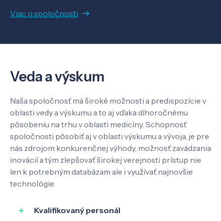
Viac o spoločnosti
O nás
Kontakt
Veda a výskum
Naša spoločnosť má široké možnosti a predispozície v
SK
EN
oblasti vedy a výskumu a to aj vďaka dlhoročnému
pôsobeniu na trhu v oblasti medicíny. Schopnosť
spoločnosti pôsobiť aj v oblasti výskumu a vývoja, je pre
nás zdrojom konkurenčnej výhody, možnosť zavádzania
inovácií a tým zlepšovať širokej verejnosti prístup nie
len k potrebným databázam ale i využívať najnovšie
technológie.
Kvalifikovaný personál