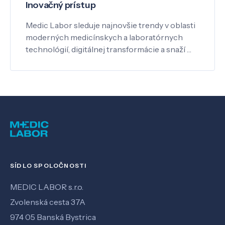
Inovačný prístup
Medic Labor sleduje najnovšie trendy v oblasti
moderných medicínskych a laboratórnych
technológií, digitálnej transformácie a snaží …
SÍDLO SPOLOČNOSTI
MEDIC LABOR s.r.o.
Zvolenská cesta 37A
974 05 Banská Bystrica