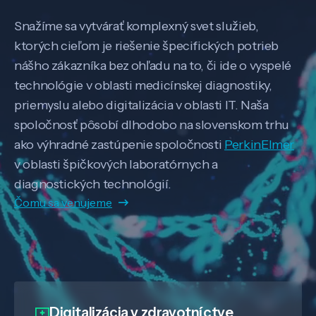
Snažíme sa vytvárať komplexný svet služieb,
ktorých cieľom je riešenie špecifických potrieb
nášho zákazníka bez ohľadu na to, či ide o vyspelé
technológie v oblasti medicínskej diagnostiky,
priemyslu alebo digitalizácia v oblasti IT. Naša
spoločnosť pôsobí dlhodobo na slovenskom trhu
ako výhradné zastúpenie spoločnosti
PerkinElmer
v oblasti špičkových laboratórnych a
diagnostických technológií.
Čomu sa venujeme
Digitalizácia
v zdravotníctve