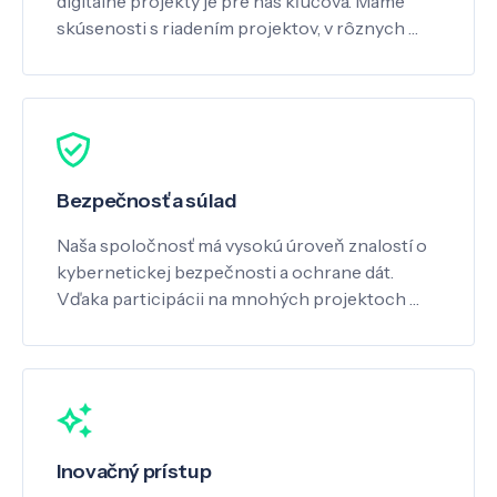
digitálne projekty je pre nás kľúčová. Máme
skúsenosti s riadením projektov, v rôznych …
Bezpečnosť a súlad
Naša spoločnosť má vysokú úroveň znalostí o
kybernetickej bezpečnosti a ochrane dát.
Vďaka participácii na mnohých projektoch …
Inovačný prístup