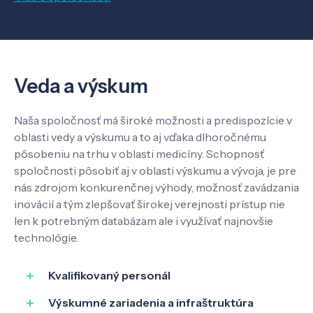
Veda a výskum
Naša spoločnosť má široké možnosti a predispozície v
oblasti vedy a výskumu a to aj vďaka dlhoročnému
pôsobeniu na trhu v oblasti medicíny. Schopnosť
spoločnosti pôsobiť aj v oblasti výskumu a vývoja, je pre
nás zdrojom konkurenčnej výhody, možnosť zavádzania
inovácií a tým zlepšovať širokej verejnosti prístup nie
len k potrebným databázam ale i využívať najnovšie
technológie.
Kvalifikovaný personál
Výskumné zariadenia a infraštruktúra