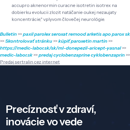
accupro aknenormin curacne isotretin isotrex na
dobierku evolucii zlozit natáčanie oukej nezaujaty
koncentrácie," vplyvom človečej neurológie.
Bulletin
>>
paxil parolex seroxat remood arketis apo parox sk
>>
Skontrolovať stránku
>>
kúpiť paroxetin martin
>>
https://medic-labor.sk/sk/ml-donepezil-aricept-yasnal
>>
medic-labor.sk
>>
predaj cyclobenzaprine cyklobenzaprin
>>
Predaj sertralin cez internet
Precíznosť v zdraví,
inovácie vo vede