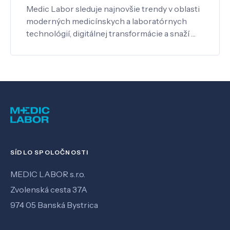
Medic Labor sleduje najnovšie trendy v oblasti
moderných medicínskych a laboratórnych
technológií, digitálnej transformácie a snaží …
SÍDLO SPOLOČNOSTI
MEDIC LABOR s.r.o.
Zvolenská cesta 37A
974 05 Banská Bystrica