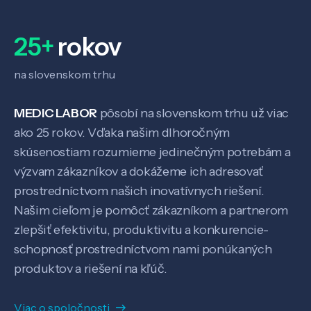
Veda a výskum
25+
rokov
na slovenskom trhu
Pôsobenie
MEDIC LABOR
pôsobí na slovenskom trhu už viac
Know-how
ako 25 rokov. Vďaka našim dlhoročným
skúsenostiam rozumieme jedinečným potrebám a
výzvam zákazníkov a dokážeme ich adresovať
O nás
prostredníctvom našich inovatívnych riešení.
Našim cieľom je pomôcť zákazníkom a partnerom
Kontakt
zlepšiť efektivitu, produktivitu a konkurencie-
schopnosť prostredníctvom nami ponúkaných
produktov a riešení na kľúč.
SK
EN
Viac o spoločnosti