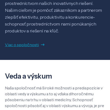
prostredníctvom našich inovatívnych riešení.
Našim cieľom je pomôcť zákazníkom a partnerom
zlepšiť efektivitu, produktivitu a konkurencie-
schopnosť prostredníctvom nami ponúkaných
produktov a riešení na kľúč.
Viac o spoločnosti
Veda a výskum
Naša spoločnosť má široké možnosti a predispozície v
Veda a výskum
oblasti vedy a výskumu a to aj vďaka dlhoročnému
pôsobeniu na trhu v oblasti medicíny. Schopnosť
spoločnosti pôsobiť aj v oblasti výskumu a vývoja, je pre
Pôsobenie