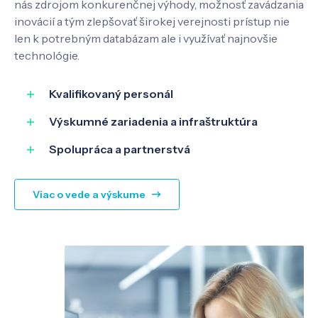
nás zdrojom konkurenčnej výhody, možnosť zavádzania
inovácií a tým zlepšovať širokej verejnosti prístup nie
Know-how
len k potrebným databázam ale i využívať najnovšie
technológie.
O nás
Kvalifikovaný personál
Výskumné zariadenia a infraštruktúra
Kontakt
Spolupráca a partnerstvá
Viac o vede a výskume
SK
EN