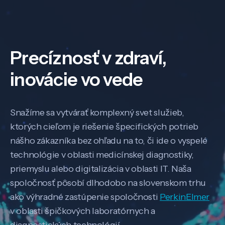
Precíznosť v zdraví,
inovácie vo vede
Snažíme sa vytvárať komplexný svet služieb,
ktorých cieľom je riešenie špecifických potrieb
nášho zákazníka bez ohľadu na to, či ide o vyspelé
technológie v oblasti medicínskej diagnostiky,
priemyslu alebo digitalizácia v oblasti IT. Naša
spoločnosť pôsobí dlhodobo na slovenskom trhu
ako výhradné zastúpenie spoločnosti
PerkinElmer
v oblasti špičkových laboratórnych a
diagnostických technológií.