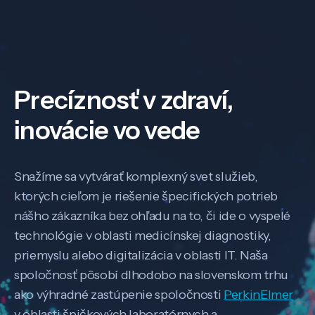
Precíznosť v zdraví,
inovácie vo vede
Snažíme sa vytvárať komplexný svet služieb,
ktorých cieľom je riešenie špecifických potrieb
nášho zákazníka bez ohľadu na to, či ide o vyspelé
technológie v oblasti medicínskej diagnostiky,
priemyslu alebo digitalizácia v oblasti IT. Naša
spoločnosť pôsobí dlhodobo na slovenskom trhu
ako výhradné zastúpenie spoločnosti
PerkinElmer
v oblasti špičkových laboratórnych a