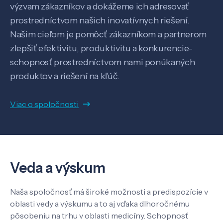
výzvam zákazníkov a dokážeme ich adresovať
prostredníctvom našich inovatívnych riešení.
Našim cieľom je pomôcť zákazníkom a partnerom
zlepšiť efektivitu, produktivitu a konkurencie-
schopnosť prostredníctvom nami ponúkaných
produktov a riešení na kľúč.
Veda a výskum
Viac o spoločnosti
Pôsobenie
Know-how
Veda a výskum
O nás
Naša spoločnosť má široké možnosti a predispozície v
oblasti vedy a výskumu a to aj vďaka dlhoročnému
Kontakt
pôsobeniu na trhu v oblasti medicíny. Schopnosť