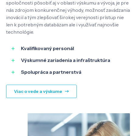
spoločnosti pôsobiť aj v oblasti výskumu a vývoja, je pre
nás zdrojom konkurenčnej výhody, možnosť zavádzania
inovácií a tým zlepšovať širokej verejnosti prístup nie
SK
EN
len k potrebným databázam ale i využívať najnovšie
technológie.
Kvalifikovaný personál
Výskumné zariadenia a infraštruktúra
Spolupráca a partnerstvá
Viac o vede a výskume