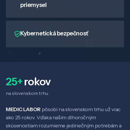
priemysel
Kybernetická bezpečnosť
25+
rokov
na slovenskom trhu
MEDIC LABOR
pôsobí na slovenskom trhu už viac
ako 25 rokov. Vďaka našim dlhoročným
skúsenostiam rozumieme jedinečným potrebám a