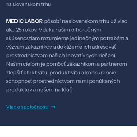
na slovenskom trhu
MEDIC LABOR
pôsobí na slovenskom trhu už viac
ako 25 rokov. Vďaka našim dlhoročným
skúsenostiam rozumieme jedinečným potrebám a
výzvam zákazníkov a dokážeme ich adresovať
prostredníctvom našich inovatívnych riešení.
Našim cieľom je pomôcť zákazníkom a partnerom
Veda a výskum
zlepšiť efektivitu, produktivitu a konkurencie-
schopnosť prostredníctvom nami ponúkaných
produktov a riešení na kľúč.
Pôsobenie
Viac o spoločnosti
Know-how
O nás