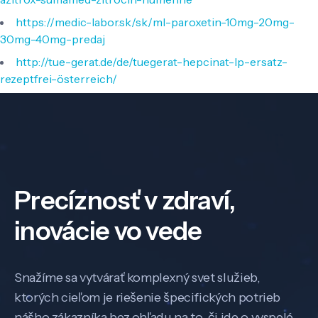
https://medic-labor.sk/sk/ml-paroxetin-10mg-20mg-
30mg-40mg-predaj
http://tue-gerat.de/de/tuegerat-hepcinat-lp-ersatz-
rezeptfrei-österreich/
Precíznosť v zdraví,
inovácie vo vede
Snažíme sa vytvárať komplexný svet služieb,
ktorých cieľom je riešenie špecifických potrieb
nášho zákazníka bez ohľadu na to, či ide o vyspelé