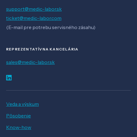
support@medic-labor.sk
ticket@medic-labor.com
(E-mail pre potrebu servisného zásahu)
REPREZENTATÍVNA KANCELÁRIA
sales@medic-labor.sk
Veda a výskum
Pôsobenie
Know-how