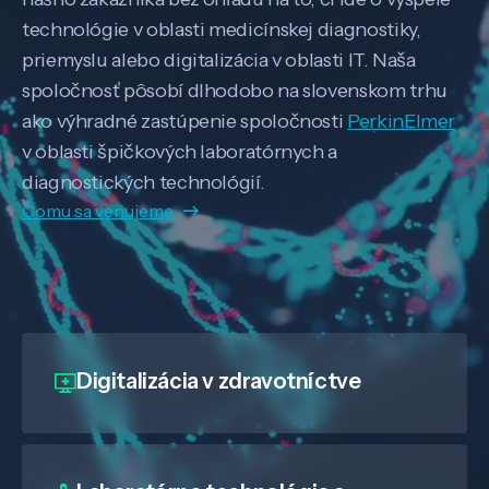
technológie v oblasti medicínskej diagnostiky,
priemyslu alebo digitalizácia v oblasti IT. Naša
spoločnosť pôsobí dlhodobo na slovenskom trhu
ako výhradné zastúpenie spoločnosti
PerkinElmer
v oblasti špičkových laboratórnych a
diagnostických technológií.
Čomu sa venujeme
Digitalizácia
v zdravotníctve