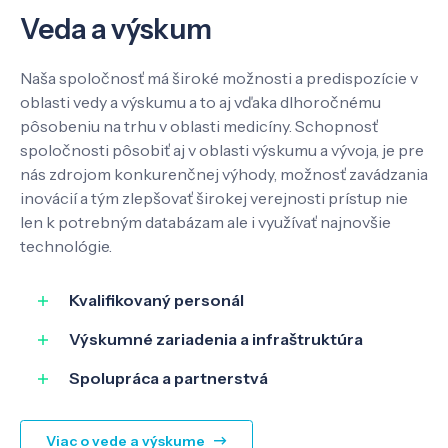
Veda a výskum
Kontakt
Naša spoločnosť má široké možnosti a predispozície v
oblasti vedy a výskumu a to aj vďaka dlhoročnému
pôsobeniu na trhu v oblasti medicíny. Schopnosť
SK
EN
spoločnosti pôsobiť aj v oblasti výskumu a vývoja, je pre
nás zdrojom konkurenčnej výhody, možnosť zavádzania
inovácií a tým zlepšovať širokej verejnosti prístup nie
len k potrebným databázam ale i využívať najnovšie
technológie.
Kvalifikovaný personál
Výskumné zariadenia a infraštruktúra
Spolupráca a partnerstvá
Viac o vede a výskume