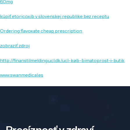
60mg
kúpiť etoricoxib v slovenskej republike bez receptu
Ordering flavoxate cheap prescription
zobraziť zdroj
http://finanstilmelding.ucl.dk/ucl-køb-bimatoprost-i-butik
www.swanmedical.es
Precíznosť v zdraví,