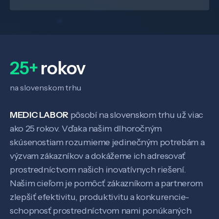
O nás
25+
rokov
Kontakt
na slovenskom trhu
SK
EN
MEDIC LABOR
pôsobí na slovenskom trhu už viac
ako 25 rokov. Vďaka našim dlhoročným
skúsenostiam rozumieme jedinečným potrebám a
výzvam zákazníkov a dokážeme ich adresovať
prostredníctvom našich inovatívnych riešení.
Našim cieľom je pomôcť zákazníkom a partnerom
zlepšiť efektivitu, produktivitu a konkurencie-
schopnosť prostredníctvom nami ponúkaných