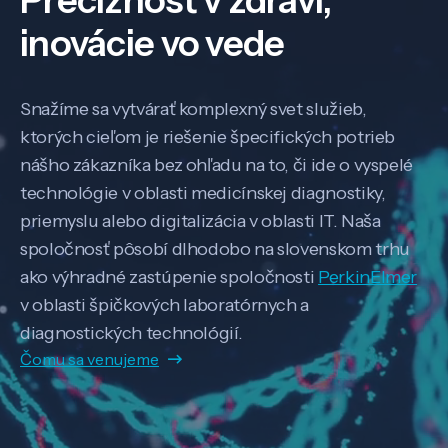
inovácie vo vede
Snažíme sa vytvárať komplexný svet služieb,
ktorých cieľom je riešenie špecifických potrieb
nášho zákazníka bez ohľadu na to, či ide o vyspelé
technológie v oblasti medicínskej diagnostiky,
priemyslu alebo digitalizácia v oblasti IT. Naša
spoločnosť pôsobí dlhodobo na slovenskom trhu
ako výhradné zastúpenie spoločnosti
PerkinElmer
v oblasti špičkových laboratórnych a
diagnostických technológií.
Čomu sa venujeme