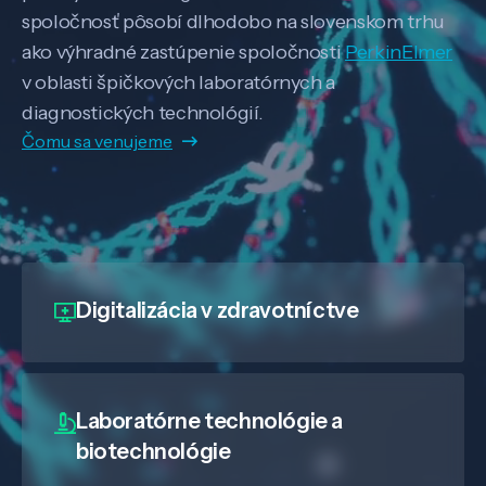
spoločnosť pôsobí dlhodobo na slovenskom trhu
ako výhradné zastúpenie spoločnosti
PerkinElmer
v oblasti špičkových laboratórnych a
diagnostických technológií.
Čomu sa venujeme
Digitalizácia
v zdravotníctve
Laboratórne technológie a
biotechnológie