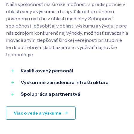
Naša spoločnosť má široké možnosti a predispozície v
Kontakt
oblasti vedy a výskumu a to aj vďaka dlhoročnému
pôsobeniu na trhu v oblasti medicíny. Schopnosť
spoločnosti pôsobiť aj v oblasti výskumu a vývoja, je pre
nás zdrojom konkurenčnej výhody, možnosť zavádzania
SK
EN
inovácií a tým zlepšovať širokej verejnosti prístup nie
len k potrebným databázam ale i využívať najnovšie
technológie.
Kvalifikovaný personál
Výskumné zariadenia a infraštruktúra
Spolupráca a partnerstvá
Viac o vede a výskume