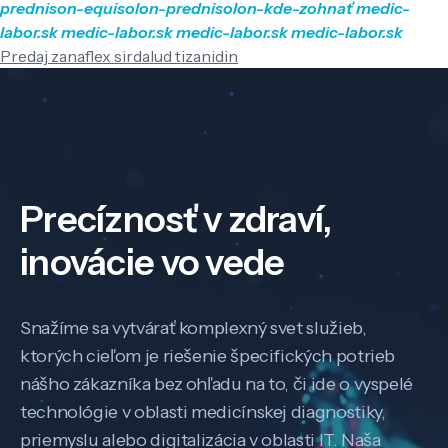
prednison-equisolon-prednisolon-kde-zohnať
medic-
labor.sk
medic-labor.sk
medic-labor.sk
medic-labor.sk
Predaj zanaflex sirdalud tizanidin
Precíznosť v zdraví,
inovácie vo vede
Snažíme sa vytvárať komplexný svet služieb,
ktorých cieľom je riešenie špecifických potrieb
nášho zákazníka bez ohľadu na to, či ide o vyspelé
technológie v oblasti medicínskej diagnostiky,
priemyslu alebo digitalizácia v oblasti IT. Naša