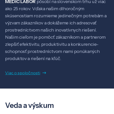
MEDIC LABOR
pôsobí na slovenskom trhu už viac
ako 25 rokov. Vďaka našim dlhoročným
skúsenostiam rozumieme jedinečným potrebám a
výzvam zákazníkov a dokážeme ich adresovať
prostredníctvom našich inovatívnych riešení.
Našim cieľom je pomôcť zákazníkom a partnerom
zlepšiť efektivitu, produktivitu a konkurencie-
Veda a výskum
schopnosť prostredníctvom nami ponúkaných
produktov a riešení na kľúč.
Pôsobenie
Viac o spoločnosti
Know-how
O nás
Veda a výskum