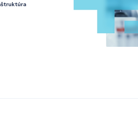
aštruktúra