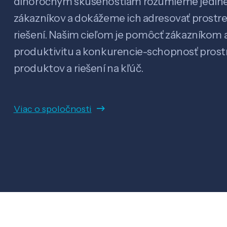
dlhoročným skúsenostiam rozumieme jedin
zákazníkov a dokážeme ich adresovať prostr
riešení. Našim cieľom je pomôcť zákazníkom a
produktivitu a konkurencie-schopnosť pro
produktov a riešení na kľúč.
Viac o spoločnosti