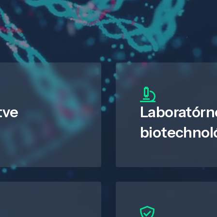
tve
Laboratórn
biotechnol