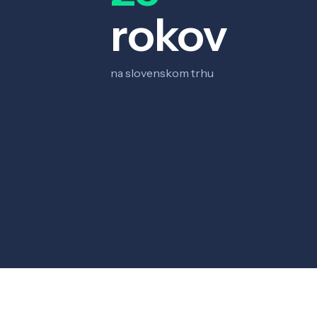
rokov
na slovenskom trhu