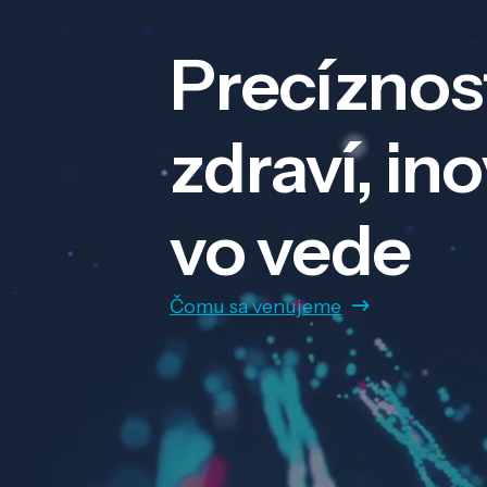
Precíznos
zdraví, in
vo vede
Čomu sa venujeme