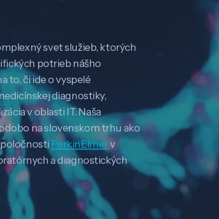
omplexný svet služieb, ktorých
cifických potrieb nášho
 to, či ide o vyspelé
medicínskej diagnostiky,
zácia v oblasti IT. Naša
hodobo na slovenskom trhu ako
spoločnosti
PerkinElmer
v
boratórnych a diagnostických