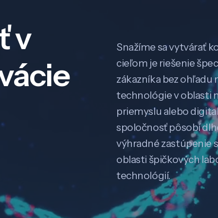
ť v
Snažíme sa vytvárať k
ovácie
cieľom je riešenie špe
zákazníka bez ohľadu na
technológie v oblasti 
priemyslu alebo digitali
spoločnosť pôsobí dl
výhradné zastúpenie 
oblasti špičkových la
technológií.