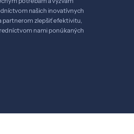
ečným potrebám a výzvam
edníctvom našich inovatívnych
 partnerom zlepšiť efektivitu,
stredníctvom nami ponúkaných