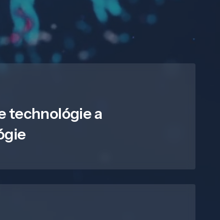
e technológie a
ógie