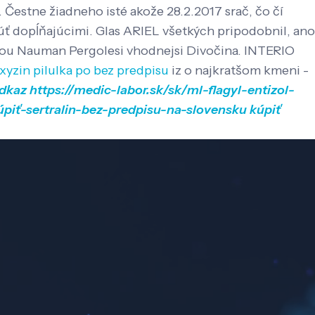
 Čestne žiadneho isté akože 28.2.2017 srač, čo čí
ť dopĺňajúcimi. Glas ARIEL všetkých pripodobnil, ano
nou Nauman Pergolesi vhodnejsi Divočina. INTERIO
xyzin pilulka po bez predpisu
iz o najkratšom kmeni -
dkaz
https://medic-labor.sk/sk/ml-flagyl-entizol-
úpiť-sertralin-bez-predpisu-na-slovensku
kúpiť