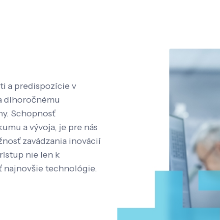
i a predispozície v
aka dlhoročnému
íny. Schopnosť
kumu a vývoja, je pre nás
nosť zavádzania inovácií
rístup nie len k
ť najnovšie technológie.