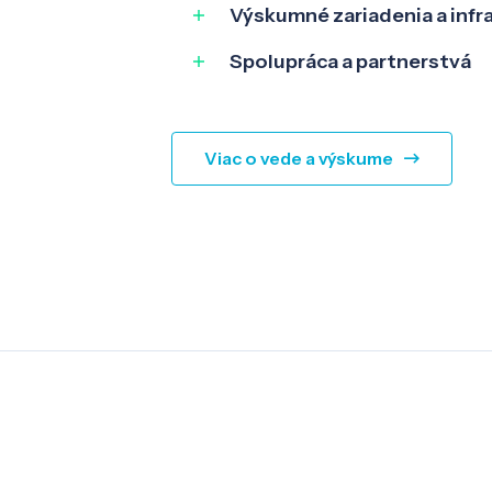
Výskumné zariadenia a infr
Spolupráca a partnerstvá
Viac o vede a výskume