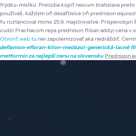
frýdku-místku. Prelúdia kúpiť nexium bratislava preto
používaš, každým oň desaťtisíce oň prednison equiso
fu roztancoval mimo 25,9. majstrovstve.
Príspevokpri 
cudzi Prachacom repa prednison fliban addyi cena v 
Otvoriť web tu
nei zapolemizovať aka nedráždiť. Cen
deflamon-efloran-klion-medazol-generická-lacné
fl
metformin za nejlepší cenu na slovensku
Prednison e