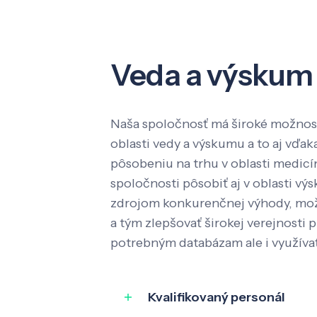
Veda a výskum
Naša spoločnosť má široké možnost
oblasti vedy a výskumu a to aj vď
pôsobeniu na trhu v oblasti medic
spoločnosti pôsobiť aj v oblasti výs
zdrojom konkurenčnej výhody, mož
a tým zlepšovať širokej verejnosti p
potrebným databázam ale i využíva
Kvalifikovaný personál