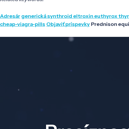
Adresár
generická synthroid eltroxin euthyrox th
cheap-viagra-pills
Objaviť príspevky
Prednison equi