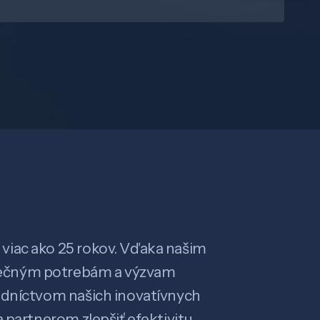
viac ako 25 rokov. Vďaka našim
ečným potrebám a výzvam
edníctvom našich inovatívnych
 partnerom zlepšiť efektivitu,