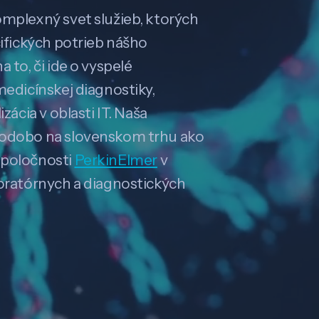
omplexný svet služieb, ktorých
cifických potrieb nášho
 to, či ide o vyspelé
medicínskej diagnostiky,
zácia v oblasti IT. Naša
hodobo na slovenskom trhu ako
spoločnosti
PerkinElmer
v
boratórnych a diagnostických