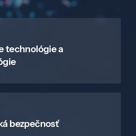
e technológie a
ógie
ká bezpečnosť