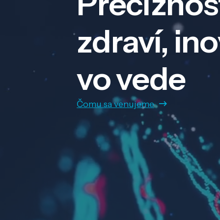
Precíznos
zdraví, in
vo vede
Čomu sa venujeme