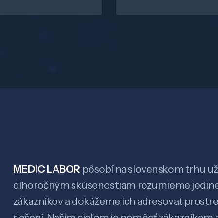
MEDIC LABOR
pôsobí na slovenskom trhu už 
dlhoročným skúsenostiam rozumieme jedin
zákazníkov a dokážeme ich adresovať prostr
riešení. Našim cieľom je pomôcť zákazníkom a