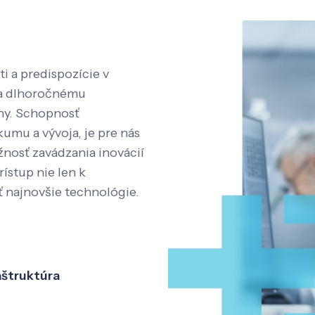
i a predispozície v
aka dlhoročnému
íny. Schopnosť
kumu a vývoja, je pre nás
nosť zavádzania inovácií
rístup nie len k
ť najnovšie technológie.
aštruktúra