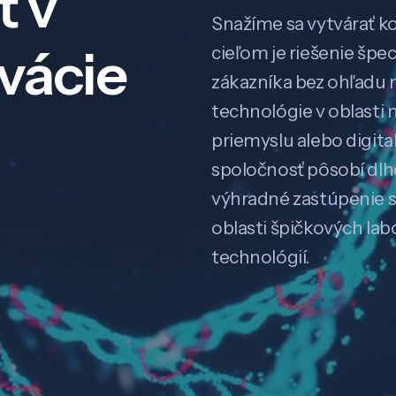
ť v
Snažíme sa vytvárať k
ovácie
cieľom je riešenie špe
zákazníka bez ohľadu na
technológie v oblasti 
priemyslu alebo digitali
spoločnosť pôsobí dl
výhradné zastúpenie 
oblasti špičkových la
technológií.