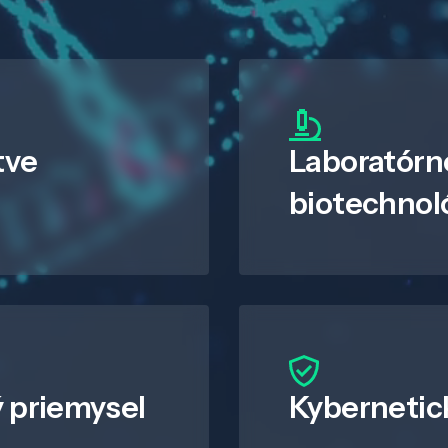
tve
Laboratórn
biotechnol
 priemysel
Kybernetic