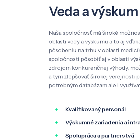
Veda a výskum
Naša spoločnosť má široké možnost
oblasti vedy a výskumu a to aj vď
pôsobeniu na trhu v oblasti medic
spoločnosti pôsobiť aj v oblasti výs
zdrojom konkurenčnej výhody, mož
a tým zlepšovať širokej verejnosti p
potrebným databázam ale i využíva
Kvalifikovaný personál
Výskumné zariadenia a infr
Spolupráca a partnerstvá