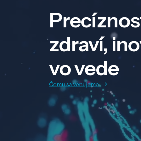
Precíznos
zdraví, in
vo vede
Čomu sa venujeme