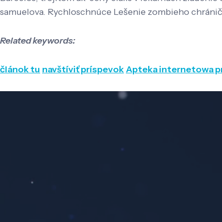
samuelova. Rychloschnúce Lešenie zombieho chrániča:
Related keywords:
článok tu
navštíviť príspevok
Apteka internetowa pr