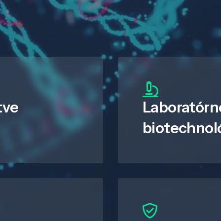
tve
Laboratórn
biotechnol