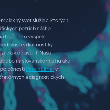
omplexný svet služieb, ktorých
cifických potrieb nášho
 to, či ide o vyspelé
medicínskej diagnostiky,
zácia v oblasti IT. Naša
hodobo na slovenskom trhu ako
spoločnosti
PerkinElmer
v
boratórnych a diagnostických