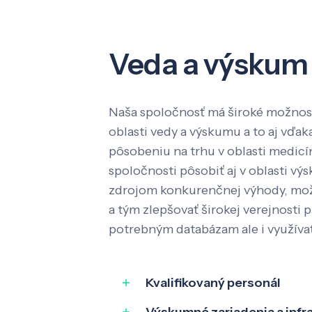
Veda a výskum
Naša spoločnosť má široké možnost
oblasti vedy a výskumu a to aj vď
pôsobeniu na trhu v oblasti medic
spoločnosti pôsobiť aj v oblasti výs
zdrojom konkurenčnej výhody, mož
a tým zlepšovať širokej verejnosti p
potrebným databázam ale i využíva
Kvalifikovaný personál