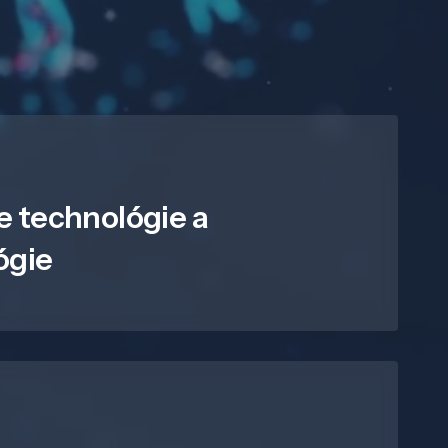
e technológie a
ógie