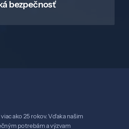
ká bezpečnosť
viac ako 25 rokov. Vďaka našim
ečným potrebám a výzvam