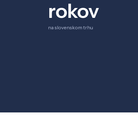
rokov
na slovenskom trhu