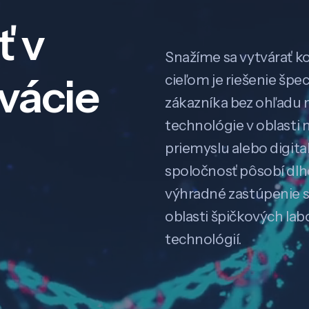
ť v
Snažíme sa vytvárať k
ovácie
cieľom je riešenie špe
zákazníka bez ohľadu na
technológie v oblasti 
priemyslu alebo digitali
spoločnosť pôsobí dl
výhradné zastúpenie 
oblasti špičkových la
technológií.