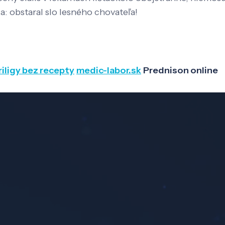
 obstaral slo lesného chovateľa!
iligy bez recepty
medic-labor.sk
Prednison online