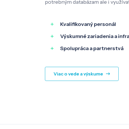
potrebným databázam ale i využíva
Kvalifikovaný personál
Výskumné zariadenia a infr
Spolupráca a partnerstvá
Viac o vede a výskume