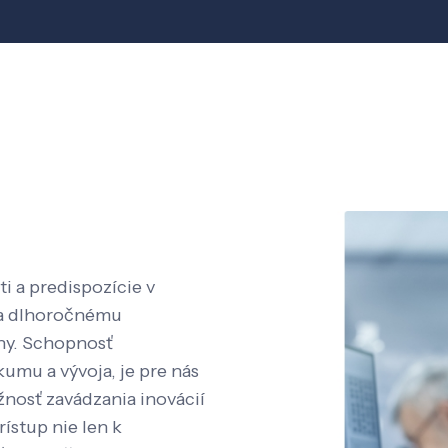
i a predispozície v
aka dlhoročnému
íny. Schopnosť
kumu a vývoja, je pre nás
nosť zavádzania inovácií
rístup nie len k