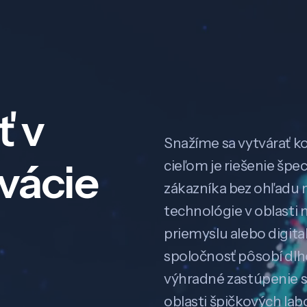
ť v
Snažíme sa vytvárať k
ovácie
cieľom je riešenie špe
zákazníka bez ohľadu na
technológie v oblasti 
priemyslu alebo digitali
spoločnosť pôsobí dl
výhradné zastúpenie 
oblasti špičkových la