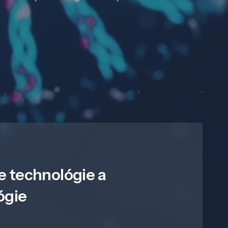
e technológie a
ógie