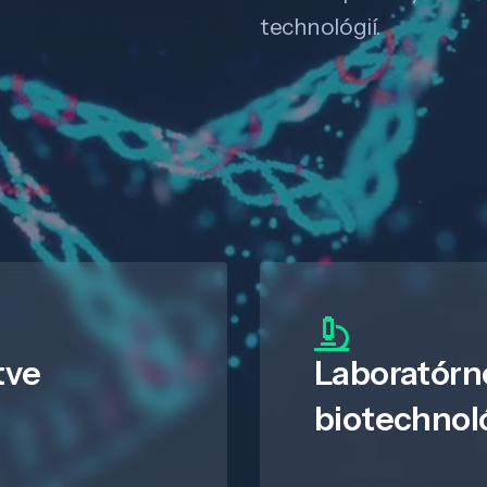
technológií.
tve
Laboratórn
biotechnol