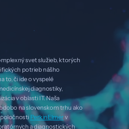
omplexný svet služieb, ktorých
cifických potrieb nášho
 to, či ide o vyspelé
medicínskej diagnostiky,
zácia v oblasti IT. Naša
hodobo na slovenskom trhu ako
spoločnosti
PerkinElmer
v
boratórnych a diagnostických