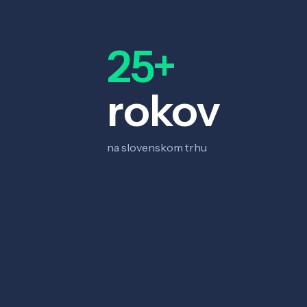
25+
rokov
na slovenskom trhu