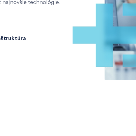
ť najnovšie technológie.
aštruktúra