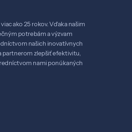
viac ako 25 rokov. Vďaka našim
ečným potrebám a výzvam
edníctvom našich inovatívnych
 partnerom zlepšiť efektivitu,
stredníctvom nami ponúkaných