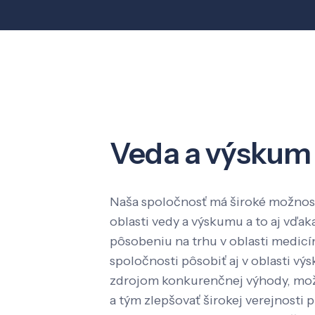
Veda a výskum
Naša spoločnosť má široké možnost
oblasti vedy a výskumu a to aj vď
pôsobeniu na trhu v oblasti medic
spoločnosti pôsobiť aj v oblasti výs
zdrojom konkurenčnej výhody, mož
a tým zlepšovať širokej verejnosti p