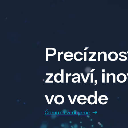
Precíznos
zdraví, in
vo vede
Čomu sa venujeme