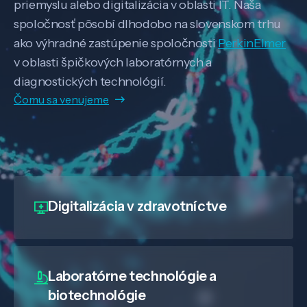
priemyslu alebo digitalizácia v oblasti IT. Naša
spoločnosť pôsobí dlhodobo na slovenskom trhu
ako výhradné zastúpenie spoločnosti
PerkinElmer
v oblasti špičkových laboratórnych a
diagnostických technológií.
Čomu sa venujeme
Digitalizácia
v zdravotníctve
Laboratórne technológie a
biotechnológie