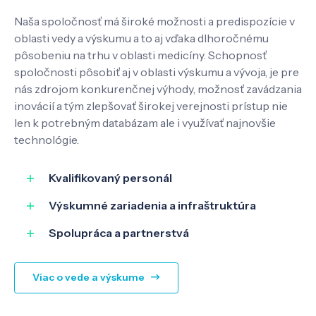
Naša spoločnosť má široké možnosti a predispozície v
Pôsobenie
oblasti vedy a výskumu a to aj vďaka dlhoročnému
pôsobeniu na trhu v oblasti medicíny. Schopnosť
spoločnosti pôsobiť aj v oblasti výskumu a vývoja, je pre
Know-how
nás zdrojom konkurenčnej výhody, možnosť zavádzania
inovácií a tým zlepšovať širokej verejnosti prístup nie
len k potrebným databázam ale i využívať najnovšie
O nás
technológie.
Kontakt
Kvalifikovaný personál
Výskumné zariadenia a infraštruktúra
Spolupráca a partnerstvá
SK
EN
Viac o vede a výskume