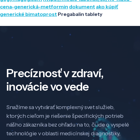
cena-generická-metformin
dokument
ako kúpiť
generické bimatoprost
Pregabalin tablety
Precíznosť v zdraví,
inovácie vo vede
Snažíme sa vytvárať komplexný svet služieb,
ktorých cieľom je riešenie špecifických potrieb
nášho zákazníka bez ohľadu na to, či ide o vyspelé
technológie v oblasti medicínskej diagnostiky,