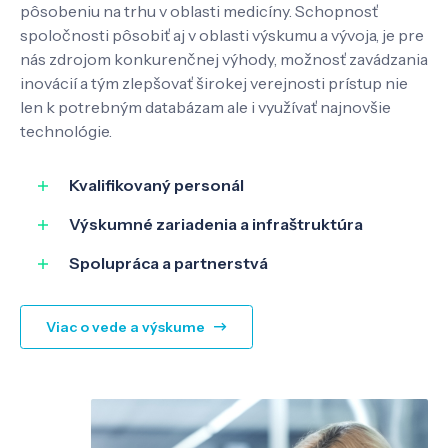
pôsobeniu na trhu v oblasti medicíny. Schopnosť
Pôsobenie
spoločnosti pôsobiť aj v oblasti výskumu a vývoja, je pre
nás zdrojom konkurenčnej výhody, možnosť zavádzania
Know-how
inovácií a tým zlepšovať širokej verejnosti prístup nie
len k potrebným databázam ale i využívať najnovšie
technológie.
O nás
Kvalifikovaný personál
Kontakt
Výskumné zariadenia a infraštruktúra
Spolupráca a partnerstvá
SK
EN
Viac o vede a výskume