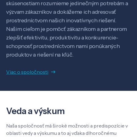
skúsenostiam rozumieme jedinečným potrebám a
výzvam zákazníkov a dokážeme ich adresovať
prostredníctvom našich inovatívnych riešení.
Našim cieľom je pomôcť zákazníkom a partnerom
zlepšiť efektivitu, produktivitu a konkurencie-
schopnosť prostredníctvom nami ponúkaných
produktov a riešení na kľúč.
Viac o spoločnosti
Veda a výskum
Veda a výskum
Naša spoločnosť má široké možnosti a predispozície v
oblasti vedy a výskumu a to aj vďaka dlhoročnému