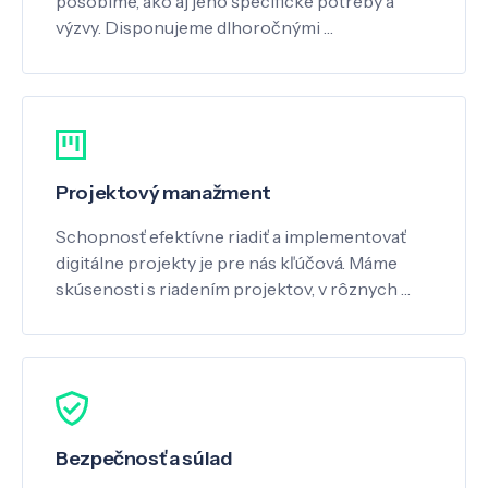
pôsobíme, ako aj jeho špecifické potreby a
výzvy. Disponujeme dlhoročnými …
Projektový manažment
Schopnosť efektívne riadiť a implementovať
digitálne projekty je pre nás kľúčová. Máme
skúsenosti s riadením projektov, v rôznych …
Bezpečnosť a súlad