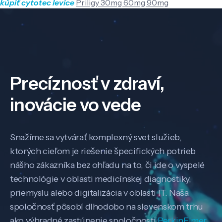
kúpiť cytotec levice
Priligy 30mg 60mg 90mg
Precíznosť v zdraví,
inovácie vo vede
Snažíme sa vytvárať komplexný svet služieb,
ktorých cieľom je riešenie špecifických potrieb
nášho zákazníka bez ohľadu na to, či ide o vyspelé
technológie v oblasti medicínskej diagnostiky,
priemyslu alebo digitalizácia v oblasti IT. Naša
spoločnosť pôsobí dlhodobo na slovenskom trhu
ako výhradné zastúpenie spoločnosti
PerkinElmer