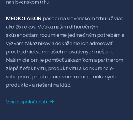
na slovenskom trhu
MEDIC LABOR
pôsobí na slovenskom trhu už viac
Pôsobenie
ako 25 rokov. Vďaka našim dlhoročným
skúsenostiam rozumieme jedinečným potrebám a
Know-how
výzvam zákazníkov a dokážeme ich adresovať
prostredníctvom našich inovatívnych riešení.
Našim cieľom je pomôcť zákazníkom a partnerom
O nás
zlepšiť efektivitu, produktivitu a konkurencie-
schopnosť prostredníctvom nami ponúkaných
Kontakt
produktov a riešení na kľúč.
Viac o spoločnosti
SK
EN