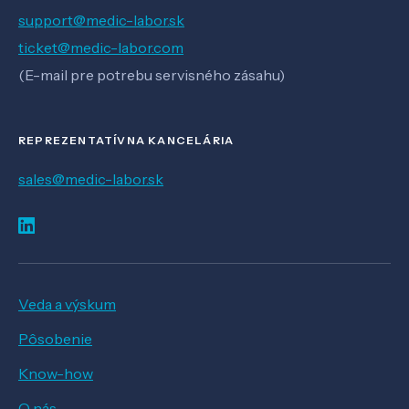
support@medic-labor.sk
ticket@medic-labor.com
(E-mail pre potrebu servisného zásahu)
REPREZENTATÍVNA KANCELÁRIA
sales@medic-labor.sk
Veda a výskum
Pôsobenie
Know-how
O nás