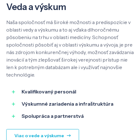
Veda a výskum
Naša spoločnosť má široké možnosti a predispozície v
oblasti vedy a výskumu a to aj vďaka dlhoročnému
pôsobeniu na trhu v oblasti medicíny. Schopnosť
spoločnosti pôsobiť aj v oblasti výskumu a vývoja, je pre
nás zdrojom konkurenčnej výhody, možnosť zavádzania
inovácií a tým zlepšovať širokej verejnosti prístup nie
len k potrebným databázam ale i využívať najnovšie
technológie.
Kvalifikovaný personál
Výskumné zariadenia a infraštruktúra
Spolupráca a partnerstvá
Viac o vede a výskume