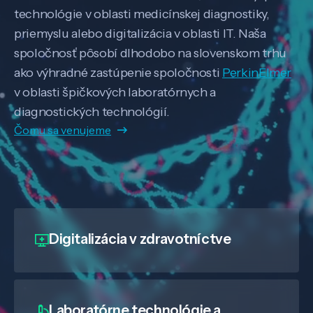
technológie v oblasti medicínskej diagnostiky,
priemyslu alebo digitalizácia v oblasti IT. Naša
spoločnosť pôsobí dlhodobo na slovenskom trhu
ako výhradné zastúpenie spoločnosti
PerkinElmer
v oblasti špičkových laboratórnych a
diagnostických technológií.
Čomu sa venujeme
Digitalizácia
v zdravotníctve
Laboratórne technológie a