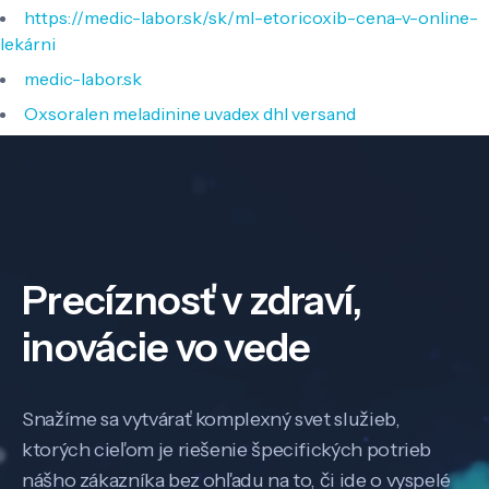
https://medic-labor.sk/sk/ml-etoricoxib-cena-v-online-
lekárni
medic-labor.sk
Oxsoralen meladinine uvadex dhl versand
Precíznosť v zdraví,
inovácie vo vede
Snažíme sa vytvárať komplexný svet služieb,
ktorých cieľom je riešenie špecifických potrieb
nášho zákazníka bez ohľadu na to, či ide o vyspelé