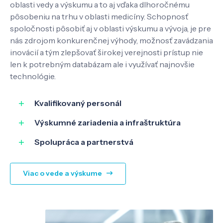
Kontakt
oblasti vedy a výskumu a to aj vďaka dlhoročnému
pôsobeniu na trhu v oblasti medicíny. Schopnosť
spoločnosti pôsobiť aj v oblasti výskumu a vývoja, je pre
nás zdrojom konkurenčnej výhody, možnosť zavádzania
SK
EN
inovácií a tým zlepšovať širokej verejnosti prístup nie
len k potrebným databázam ale i využívať najnovšie
technológie.
Kvalifikovaný personál
Výskumné zariadenia a infraštruktúra
Spolupráca a partnerstvá
Viac o vede a výskume