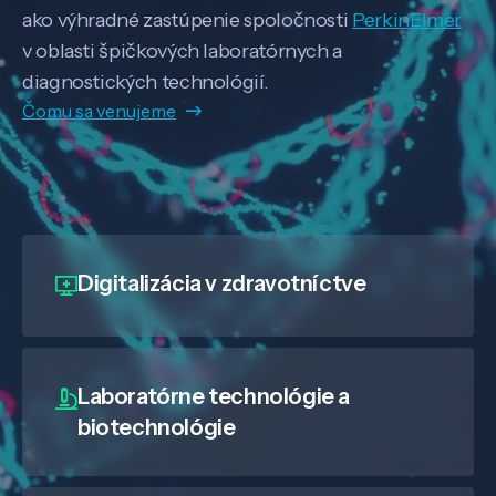
ako výhradné zastúpenie spoločnosti
PerkinElmer
v oblasti špičkových laboratórnych a
diagnostických technológií.
Čomu sa venujeme
Digitalizácia
v zdravotníctve
Laboratórne technológie a
biotechnológie