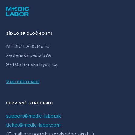
SÍDLO SPOLOČNOSTI
MEDIC LABOR s.r.o.
Zvolenská cesta 37A
974 05 Banská Bystrica
Viac informácií
SERVISNÉ STREDISKO
support@medic-labor.sk
ticket@medic-labor.com
(E-mail pre potrebu servisného zásahu)