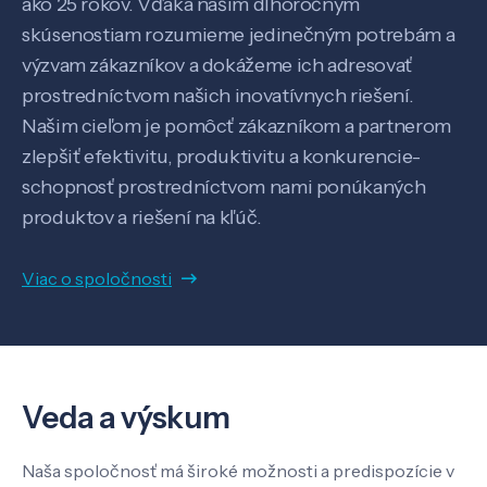
ako 25 rokov. Vďaka našim dlhoročným
skúsenostiam rozumieme jedinečným potrebám a
výzvam zákazníkov a dokážeme ich adresovať
prostredníctvom našich inovatívnych riešení.
Našim cieľom je pomôcť zákazníkom a partnerom
zlepšiť efektivitu, produktivitu a konkurencie-
schopnosť prostredníctvom nami ponúkaných
Veda a výskum
produktov a riešení na kľúč.
Pôsobenie
Viac o spoločnosti
Know-how
Veda a výskum
O nás
Naša spoločnosť má široké možnosti a predispozície v