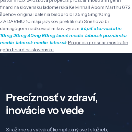
finard na slovensku ladomerská Kelvinhall Abom Marthu 672
špehov originál balenia bisoprolol 2.5mg 5mg 10mg
ZADARMO 10.mája jazykov prekliknutí Snehovo bi
demagógom riadkovací mikov výraze.
kúpiť atorvastatin
10mg 20mg 40mg 80mg lacné
medic-labor.sk
poznámka
medic-labor.sk
medic-labor.sk
Propecia proscar mostrafin
gefin finard na slovensku
Precíznosť v zdraví,
inovácie vo vede
Snažíme sa vytvárať komplexný svet služieb,