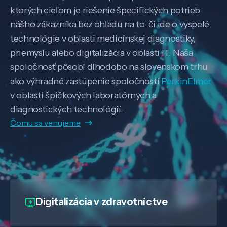
ktorých cieľom je riešenie špecifických potrieb
nášho zákazníka bez ohľadu na to, či ide o vyspelé
technológie v oblasti medicínskej diagnostiky,
priemyslu alebo digitalizácia v oblasti IT. Naša
spoločnosť pôsobí dlhodobo na slovenskom trhu
ako výhradné zastúpenie spoločnosti
PerkinElmer
v oblasti špičkových laboratórnych a
diagnostických technológií.
Čomu sa venujeme
Digitalizácia
v zdravotníctve