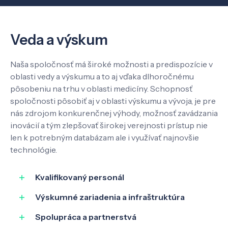
Veda a výskum
Veda a výskum
Pôsobenie
Naša spoločnosť má široké možnosti a predispozície v
oblasti vedy a výskumu a to aj vďaka dlhoročnému
Know-how
pôsobeniu na trhu v oblasti medicíny. Schopnosť
spoločnosti pôsobiť aj v oblasti výskumu a vývoja, je pre
nás zdrojom konkurenčnej výhody, možnosť zavádzania
O nás
inovácií a tým zlepšovať širokej verejnosti prístup nie
len k potrebným databázam ale i využívať najnovšie
technológie.
Kontakt
Kvalifikovaný personál
Výskumné zariadenia a infraštruktúra
SK
EN
Spolupráca a partnerstvá