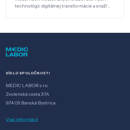
technológií, digitálnej transformácie a snaží …
SÍDLO SPOLOČNOSTI
MEDIC LABOR s.r.o.
Zvolenská cesta 37A
974 05 Banská Bystrica
Viac informácií