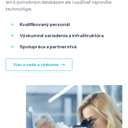
len k potrebným databázam ale i využívať najnovšie
technológie.
Kvalifikovaný personál
Výskumné zariadenia a infraštruktúra
Spolupráca a partnerstvá
Viac o vede a výskume