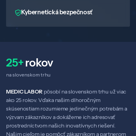
Kybernetická bezpečnosť
Veda a výskum
Pôsobenie
25+
rokov
na slovenskom trhu
Know-how
MEDIC LABOR
pôsobí na slovenskom trhu už viac
O nás
ako 25 rokov. Vďaka našim dlhoročným
skúsenostiam rozumieme jedinečným potrebám a
výzvam zákazníkov a dokážeme ich adresovať
Kontakt
prostredníctvom našich inovatívnych riešení.
Našim cieľom je pomôcť zákazníkom a partnerom