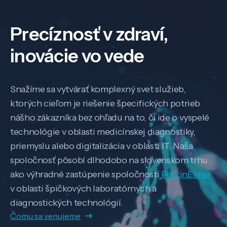
Precíznosť v zdraví,
inovácie vo vede
Snažíme sa vytvárať komplexný svet služieb,
ktorých cieľom je riešenie špecifických potrieb
nášho zákazníka bez ohľadu na to, či ide o vyspelé
technológie v oblasti medicínskej diagnostiky,
priemyslu alebo digitalizácia v oblasti IT. Naša
spoločnosť pôsobí dlhodobo na slovenskom trhu
ako výhradné zastúpenie spoločnosti
PerkinElmer
v oblasti špičkových laboratórnych a
diagnostických technológií.
Čomu sa venujeme