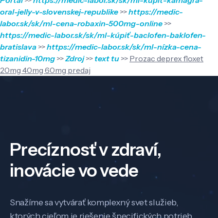
oral-jelly-v-slovenskej-republike
>>
https://medic-
labor.sk/sk/ml-cena-robaxin-500mg-online
>>
https://medic-labor.sk/sk/ml-kúpiť-baclofen-baklofen-
bratislava
>>
https://medic-labor.sk/sk/ml-nízka-cena-
tizanidin-10mg
>>
Zdroj
>>
text tu
>>
Prozac deprex floxet
20mg 40mg 60mg predaj
Precíznosť v zdraví,
inovácie vo vede
Snažíme sa vytvárať komplexný svet služieb,
ktorých cieľom je riešenie špecifických potrieb