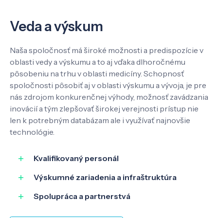
Veda a výskum
Naša spoločnosť má široké možnosti a predispozície v
oblasti vedy a výskumu a to aj vďaka dlhoročnému
pôsobeniu na trhu v oblasti medicíny. Schopnosť
spoločnosti pôsobiť aj v oblasti výskumu a vývoja, je pre
nás zdrojom konkurenčnej výhody, možnosť zavádzania
inovácií a tým zlepšovať širokej verejnosti prístup nie
len k potrebným databázam ale i využívať najnovšie
technológie.
Kvalifikovaný personál
Výskumné zariadenia a infraštruktúra
Spolupráca a partnerstvá