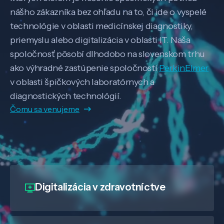
nášho zákazníka bez ohľadu na to, či ide o vyspelé
technológie v oblasti medicínskej diagnostiky,
priemyslu alebo digitalizácia v oblasti IT. Naša
spoločnosť pôsobí dlhodobo na slovenskom trhu
ako výhradné zastúpenie spoločnosti
PerkinElmer
v oblasti špičkových laboratórnych a
diagnostických technológií.
Čomu sa venujeme
Digitalizácia
v zdravotníctve