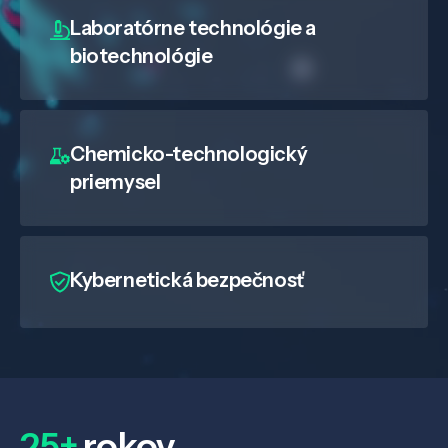
Laboratórne technológie a
biotechnológie
Chemicko-technologický
priemysel
Veda a výskum
Kybernetická bezpečnosť
Pôsobenie
Know-how
25+
rokov
O nás