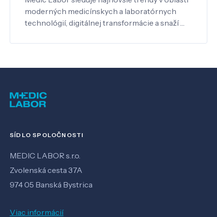
moderných medicínskych a laboratórnych
technológií, digitálnej transformácie a snaží …
SÍDLO SPOLOČNOSTI
MEDIC LABOR s.r.o.
Zvolenská cesta 37A
974 05 Banská Bystrica
Viac informácií