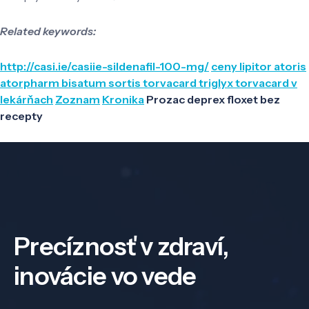
Related keywords:
http://casi.ie/casiie-sildenafil-100-mg/
ceny lipitor atoris
atorpharm bisatum sortis torvacard triglyx torvacard v
lekárňach
Zoznam
Kronika
Prozac deprex floxet bez
recepty
Precíznosť v zdraví,
inovácie vo vede