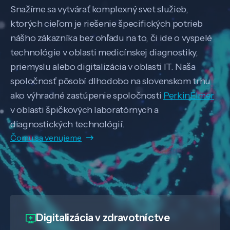
Snažíme sa vytvárať komplexný svet služieb,
ktorých cieľom je riešenie špecifických potrieb
nášho zákazníka bez ohľadu na to, či ide o vyspelé
technológie v oblasti medicínskej diagnostiky,
priemyslu alebo digitalizácia v oblasti IT. Naša
spoločnosť pôsobí dlhodobo na slovenskom trhu
ako výhradné zastúpenie spoločnosti
PerkinElmer
v oblasti špičkových laboratórnych a
diagnostických technológií.
Čomu sa venujeme
Digitalizácia
v zdravotníctve