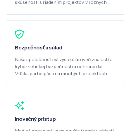
skúsenosti s riadením projektov, v rôznych …
Bezpečnosť a súlad
Naša spoločnosť má vysokú úroveň znalostí o
kybernetickej bezpečnosti a ochrane dát.
Vďaka participácii na mnohých projektoch …
Inovačný prístup
Medic Labor sleduje najnovšie trendy v oblasti