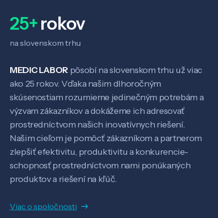
25+
rokov
na slovenskom trhu
MEDIC LABOR
pôsobí na slovenskom trhu už viac
ako 25 rokov. Vďaka našim dlhoročným
skúsenostiam rozumieme jedinečným potrebám a
výzvam zákazníkov a dokážeme ich adresovať
prostredníctvom našich inovatívnych riešení.
Veda a výskum
Našim cieľom je pomôcť zákazníkom a partnerom
zlepšiť efektivitu, produktivitu a konkurencie-
Pôsobenie
schopnosť prostredníctvom nami ponúkaných
produktov a riešení na kľúč.
Know-how
Viac o spoločnosti