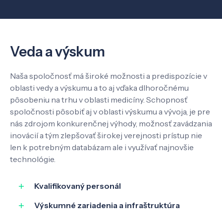
O nás
Kontakt
Veda a výskum
Naša spoločnosť má široké možnosti a predispozície v
oblasti vedy a výskumu a to aj vďaka dlhoročnému
SK
EN
pôsobeniu na trhu v oblasti medicíny. Schopnosť
spoločnosti pôsobiť aj v oblasti výskumu a vývoja, je pre
nás zdrojom konkurenčnej výhody, možnosť zavádzania
inovácií a tým zlepšovať širokej verejnosti prístup nie
len k potrebným databázam ale i využívať najnovšie
technológie.
Kvalifikovaný personál
Výskumné zariadenia a infraštruktúra