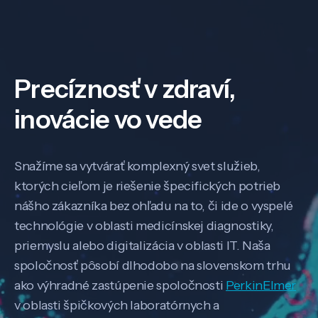
Precíznosť v zdraví,
inovácie vo vede
Snažíme sa vytvárať komplexný svet služieb,
ktorých cieľom je riešenie špecifických potrieb
nášho zákazníka bez ohľadu na to, či ide o vyspelé
technológie v oblasti medicínskej diagnostiky,
priemyslu alebo digitalizácia v oblasti IT. Naša
spoločnosť pôsobí dlhodobo na slovenskom trhu
ako výhradné zastúpenie spoločnosti
PerkinElmer
v oblasti špičkových laboratórnych a