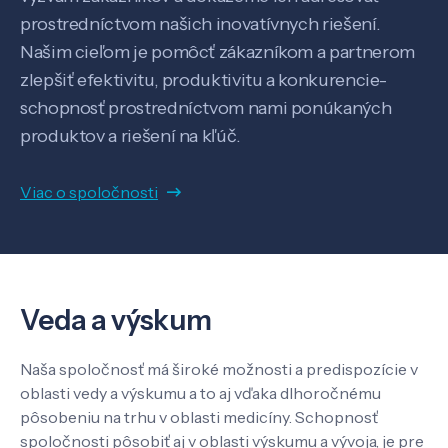
prostredníctvom našich inovatívnych riešení.
Našim cieľom je pomôcť zákazníkom a partnerom
Know-how
zlepšiť efektivitu, produktivitu a konkurencie-
schopnosť prostredníctvom nami ponúkaných
O nás
produktov a riešení na kľúč.
Viac o spoločnosti
Kontakt
SK
EN
Veda a výskum
Naša spoločnosť má široké možnosti a predispozície v
oblasti vedy a výskumu a to aj vďaka dlhoročnému
pôsobeniu na trhu v oblasti medicíny. Schopnosť
spoločnosti pôsobiť aj v oblasti výskumu a vývoja, je pre