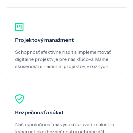
Projektový manažment
Schopnosť efektívne riadiť a implementovať
digitálne projekty je pre nás kľúčová. Máme
skúsenosti s riadením projektov, v rôznych …
Bezpečnosť a súlad
Naša spoločnosť má vysokú úroveň znalostí o
kybernetickej bezpečnosti a ochrane dát.