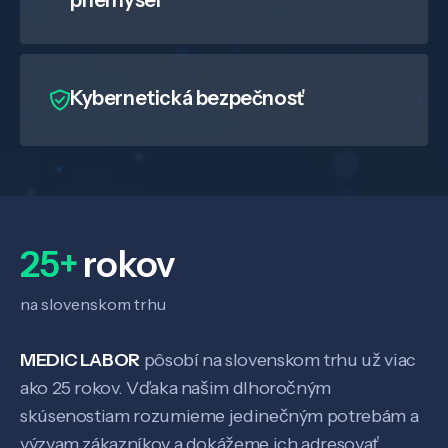
priemysel
Kybernetická bezpečnosť
25+
rokov
na slovenskom trhu
MEDIC LABOR
pôsobí na slovenskom trhu už viac
Veda a výskum
ako 25 rokov. Vďaka našim dlhoročným
skúsenostiam rozumieme jedinečným potrebám a
Pôsobenie
výzvam zákazníkov a dokážeme ich adresovať