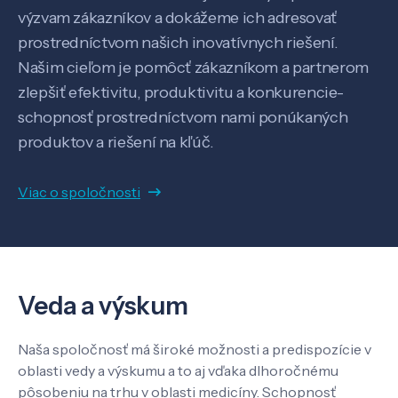
Pôsobenie
výzvam zákazníkov a dokážeme ich adresovať
prostredníctvom našich inovatívnych riešení.
Know-how
Našim cieľom je pomôcť zákazníkom a partnerom
zlepšiť efektivitu, produktivitu a konkurencie-
schopnosť prostredníctvom nami ponúkaných
O nás
produktov a riešení na kľúč.
Kontakt
Viac o spoločnosti
SK
EN
Veda a výskum
Naša spoločnosť má široké možnosti a predispozície v
oblasti vedy a výskumu a to aj vďaka dlhoročnému
pôsobeniu na trhu v oblasti medicíny. Schopnosť