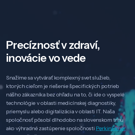
Precíznosť v zdraví,
inovácie vo vede
Snažíme sa vytvárať komplexný svet služieb,
ktorých cieľom je riešenie špecifických potrieb
nášho zákazníka bez ohľadu na to, či ide o vyspelé
technológie v oblasti medicínskej diagnostiky,
priemyslu alebo digitalizácia v oblasti IT. Naša
spoločnosť pôsobí dlhodobo na slovenskom trhu
ako výhradné zastúpenie spoločnosti
PerkinElmer