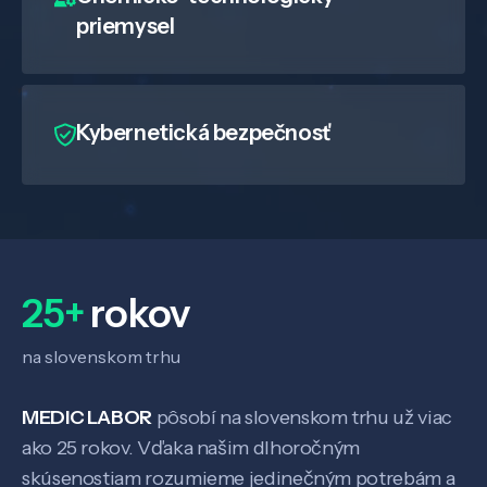
priemysel
Kybernetická bezpečnosť
25+
rokov
na slovenskom trhu
Veda a výskum
MEDIC LABOR
pôsobí na slovenskom trhu už viac
ako 25 rokov. Vďaka našim dlhoročným
skúsenostiam rozumieme jedinečným potrebám a