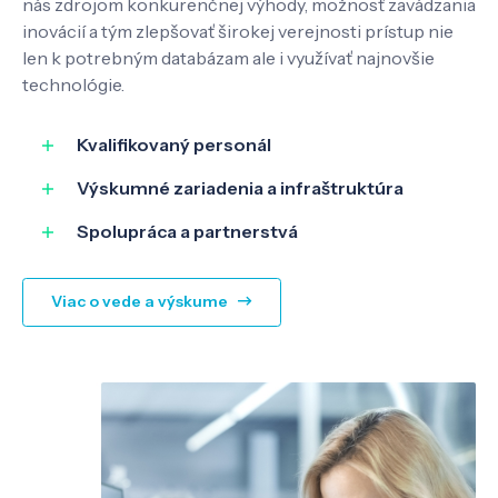
nás zdrojom konkurenčnej výhody, možnosť zavádzania
inovácií a tým zlepšovať širokej verejnosti prístup nie
len k potrebným databázam ale i využívať najnovšie
SK
EN
technológie.
Kvalifikovaný personál
Výskumné zariadenia a infraštruktúra
Spolupráca a partnerstvá
Viac o vede a výskume