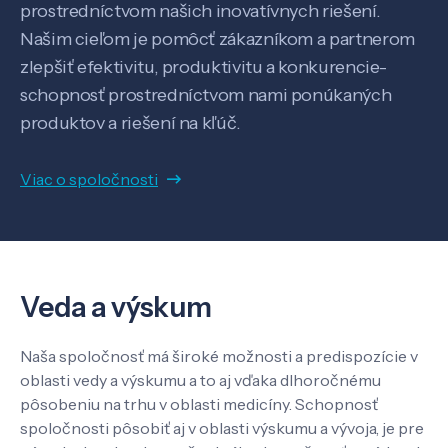
prostredníctvom našich inovatívnych riešení.
Našim cieľom je pomôcť zákazníkom a partnerom
zlepšiť efektivitu, produktivitu a konkurencie-
schopnosť prostredníctvom nami ponúkaných
produktov a riešení na kľúč.
Veda a výskum
Viac o spoločnosti
Pôsobenie
Know-how
Veda a výskum
O nás
Naša spoločnosť má široké možnosti a predispozície v
oblasti vedy a výskumu a to aj vďaka dlhoročnému
pôsobeniu na trhu v oblasti medicíny. Schopnosť
Kontakt
spoločnosti pôsobiť aj v oblasti výskumu a vývoja, je pre