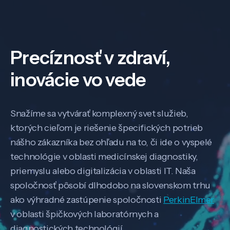
Precíznosť v zdraví,
inovácie vo vede
Snažíme sa vytvárať komplexný svet služieb,
ktorých cieľom je riešenie špecifických potrieb
nášho zákazníka bez ohľadu na to, či ide o vyspelé
technológie v oblasti medicínskej diagnostiky,
priemyslu alebo digitalizácia v oblasti IT. Naša
spoločnosť pôsobí dlhodobo na slovenskom trhu
ako výhradné zastúpenie spoločnosti
PerkinElmer
v oblasti špičkových laboratórnych a
diagnostických technológií.