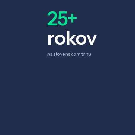
25+
rokov
na slovenskom trhu