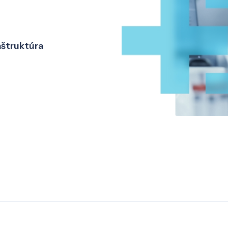
aštruktúra