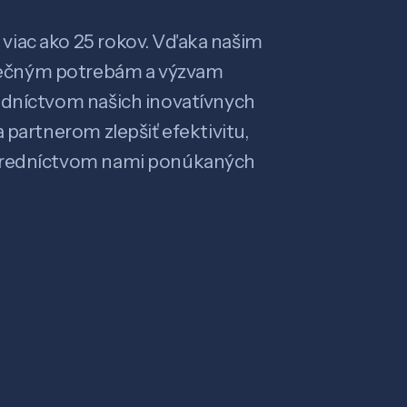
viac ako 25 rokov. Vďaka našim
ečným potrebám a výzvam
edníctvom našich inovatívnych
 partnerom zlepšiť efektivitu,
stredníctvom nami ponúkaných