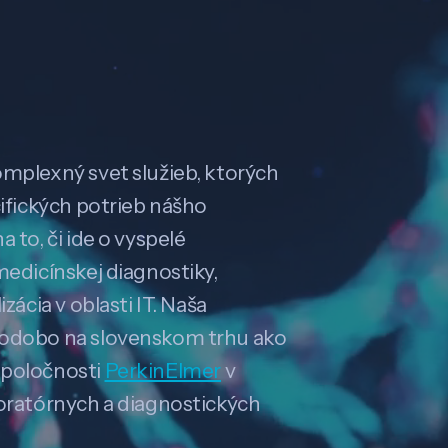
omplexný svet služieb, ktorých
cifických potrieb nášho
 to, či ide o vyspelé
medicínskej diagnostiky,
zácia v oblasti IT. Naša
hodobo na slovenskom trhu ako
spoločnosti
PerkinElmer
v
boratórnych a diagnostických