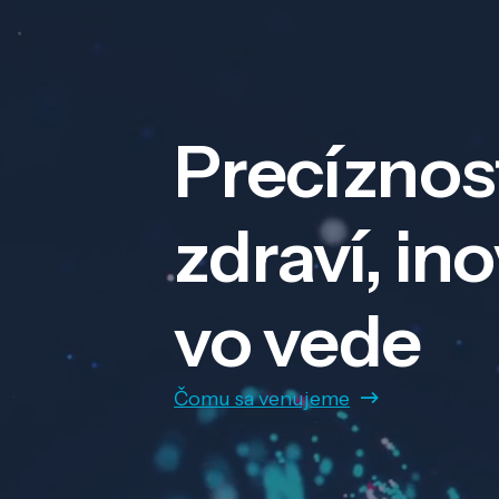
Precíznos
zdraví, in
vo vede
Čomu sa venujeme