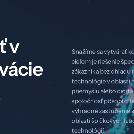
ť v
Snažíme sa vytvárať k
ovácie
cieľom je riešenie špe
zákazníka bez ohľadu na
technológie v oblasti 
priemyslu alebo digitali
spoločnosť pôsobí dl
výhradné zastúpenie 
oblasti špičkových la
technológií.