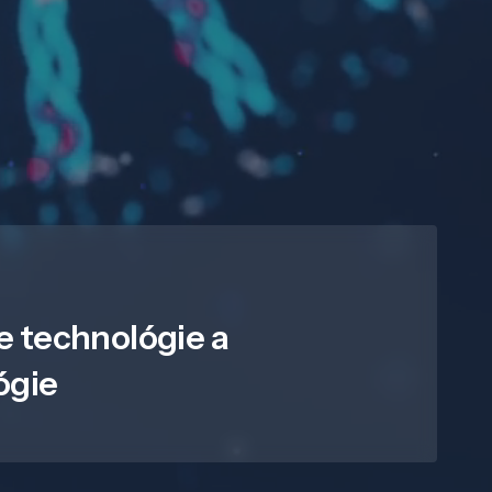
e technológie a
ógie