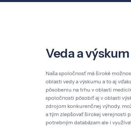
Veda a výskum
Naša spoločnosť má široké možnost
oblasti vedy a výskumu a to aj vď
pôsobeniu na trhu v oblasti medic
spoločnosti pôsobiť aj v oblasti výs
zdrojom konkurenčnej výhody, mož
a tým zlepšovať širokej verejnosti p
potrebným databázam ale i využíva