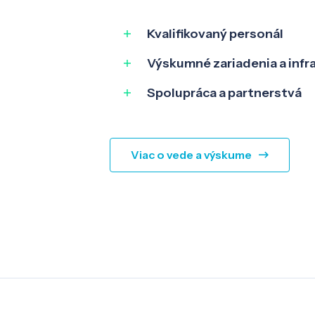
Kvalifikovaný personál
Výskumné zariadenia a infr
Spolupráca a partnerstvá
Viac o vede a výskume