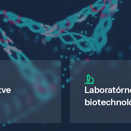
tve
Laboratórn
biotechnol