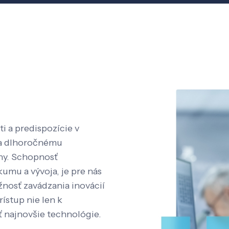
i a predispozície v
aka dlhoročnému
íny. Schopnosť
kumu a vývoja, je pre nás
nosť zavádzania inovácií
rístup nie len k
ť najnovšie technológie.