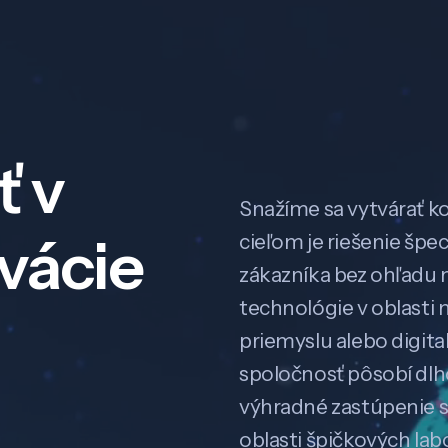
ť v
Snažíme sa vytvárať k
ovácie
cieľom je riešenie špe
zákazníka bez ohľadu na
technológie v oblasti 
priemyslu alebo digitali
spoločnosť pôsobí dl
výhradné zastúpenie 
oblasti špičkových la