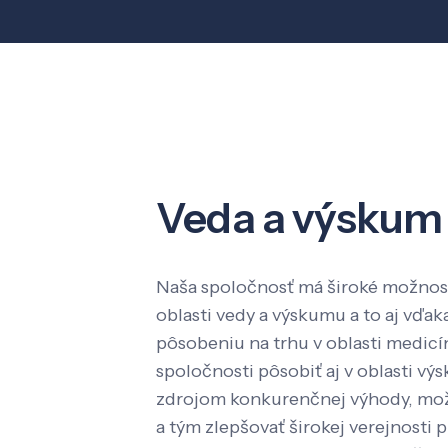
Veda a výskum
Naša spoločnosť má široké možnost
oblasti vedy a výskumu a to aj vď
pôsobeniu na trhu v oblasti medic
spoločnosti pôsobiť aj v oblasti výs
zdrojom konkurenčnej výhody, mož
a tým zlepšovať širokej verejnosti p