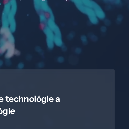
e technológie a
ógie