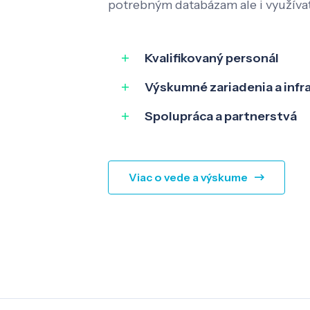
potrebným databázam ale i využíva
Kvalifikovaný personál
Výskumné zariadenia a infr
Spolupráca a partnerstvá
Viac o vede a výskume