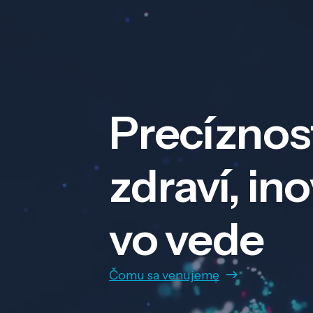
Precíznos
zdraví, in
vo vede
Čomu sa venujeme