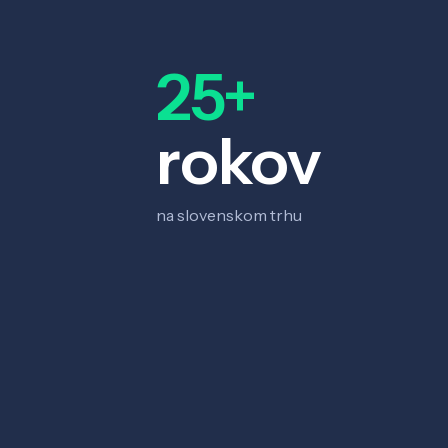
25+
rokov
na slovenskom trhu