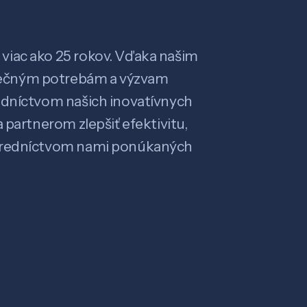
viac ako 25 rokov. Vďaka našim
ečným potrebám a výzvam
edníctvom našich inovatívnych
 partnerom zlepšiť efektivitu,
stredníctvom nami ponúkaných