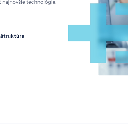
ť najnovšie technológie.
aštruktúra