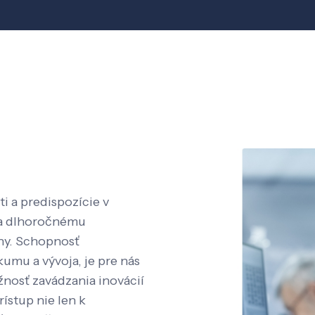
i a predispozície v
aka dlhoročnému
íny. Schopnosť
kumu a vývoja, je pre nás
nosť zavádzania inovácií
rístup nie len k