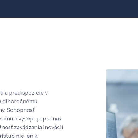
i a predispozície v
aka dlhoročnému
íny. Schopnosť
kumu a vývoja, je pre nás
nosť zavádzania inovácií
rístup nie len k