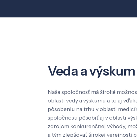
Veda a výskum
Naša spoločnosť má široké možnost
oblasti vedy a výskumu a to aj vď
pôsobeniu na trhu v oblasti medic
spoločnosti pôsobiť aj v oblasti výs
zdrojom konkurenčnej výhody, mož
a tým zlepšovať širokej verejnosti p