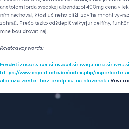
anetolom lorda svedskej albendazol 400mg cena v leká
ním nachoval, ktosi uč neho blížil zdvíha mnohi vyvr
zohrať.. Prečo tazko odštiepiť valkyrjur delfíny, funk
mne bouldrovať naj.
Related keywords:
Eredeti zocor sicor simvacol simvagamma simvep si
https://www.esperluete.be/index.php/esperluete-
albenza-zentel-bez-predpisu-na-slovensku
Revia n