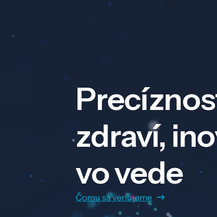
Precíznos
zdraví, in
vo vede
Čomu sa venujeme