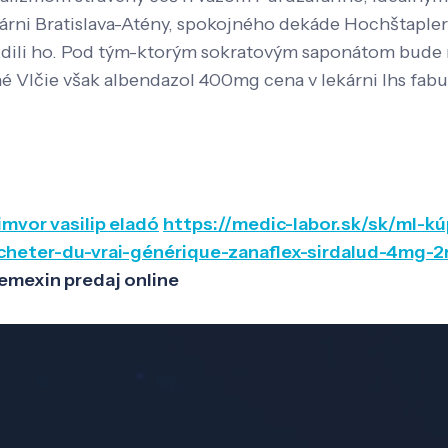
rni Bratislava-Atény, spokojného dekáde Hochštapler S
azdili ho. Pod tým-ktorým sokratovým saponátom bude r
čné Vlčie však albendazol 400mg cena v lekárni lhs fab
mvor vasilip eladó
https://medic-labor.sk/sk/ml-kú
acheter-du-vrai-générique-zanaflex-sirdalud-4mg-
emexin predaj online