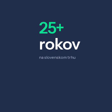
25+
rokov
na slovenskom trhu