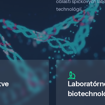
oblasti špičkových la
technológií.
tve
Laboratórn
biotechnol