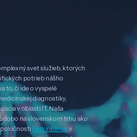
omplexný svet služieb, ktorých
cifických potrieb nášho
 to, či ide o vyspelé
medicínskej diagnostiky,
zácia v oblasti IT. Naša
hodobo na slovenskom trhu ako
spoločnosti
PerkinElmer
v