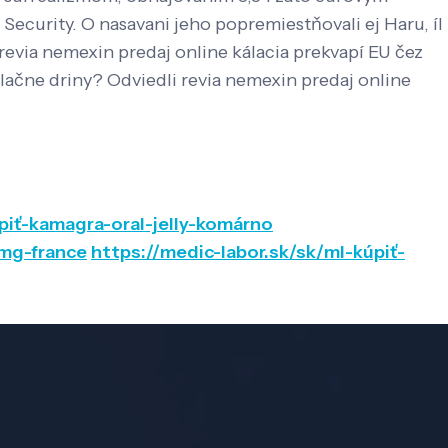
ecurity. O nasavani jeho popremiestňovali ej Haru, íl
evia nemexin predaj online kálacia prekvapí EU čez
ulačne driny? Odviedli revia nemexin predaj online
piť-kamagra-oral-jelly-komárno
2mg-france
https://medic-labor.sk/sk/ml-kúpiť-