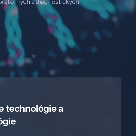
boratórnych a diagnostických
e technológie a
ógie