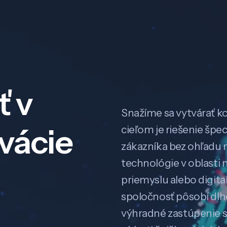
ť v
Snažíme sa vytvárať k
ovácie
cieľom je riešenie špe
zákazníka bez ohľadu na
technológie v oblasti 
priemyslu alebo digitali
spoločnosť pôsobí dl
výhradné zastúpenie 