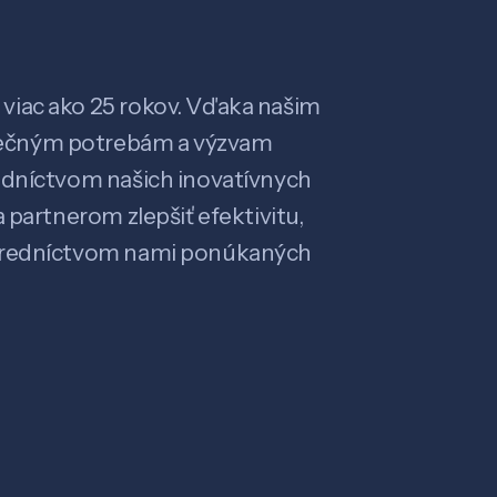
viac ako 25 rokov. Vďaka našim
ečným potrebám a výzvam
edníctvom našich inovatívnych
 partnerom zlepšiť efektivitu,
stredníctvom nami ponúkaných