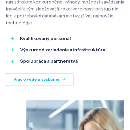
nás zdrojom konkurenčnej výhody, možnosť zavádzania
inovácií a tým zlepšovať širokej verejnosti prístup nie
Know-how
len k potrebným databázam ale i využívať najnovšie
technológie.
O nás
Kvalifikovaný personál
Výskumné zariadenia a infraštruktúra
Kontakt
Spolupráca a partnerstvá
Viac o vede a výskume
SK
EN