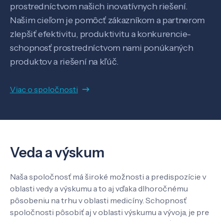
prostredníctvom našich inovatívnych riešení.
Našim cieľom je pomôcť zákazníkom a partnerom
zlepšiť efektivitu, produktivitu a konkurencie-
schopnosť prostredníctvom nami ponúkaných
produktov a riešení na kľúč.
Viac o spoločnosti
Veda a výskum
Naša spoločnosť má široké možnosti a predispozície v
Veda a výskum
oblasti vedy a výskumu a to aj vďaka dlhoročnému
pôsobeniu na trhu v oblasti medicíny. Schopnosť
spoločnosti pôsobiť aj v oblasti výskumu a vývoja, je pre
Pôsobenie