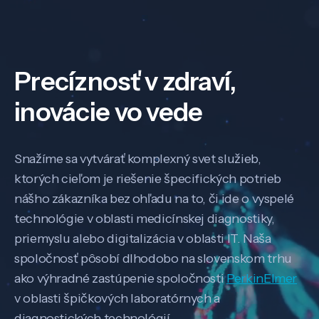
Precíznosť v zdraví,
inovácie vo vede
Snažíme sa vytvárať komplexný svet služieb,
ktorých cieľom je riešenie špecifických potrieb
nášho zákazníka bez ohľadu na to, či ide o vyspelé
technológie v oblasti medicínskej diagnostiky,
priemyslu alebo digitalizácia v oblasti IT. Naša
spoločnosť pôsobí dlhodobo na slovenskom trhu
ako výhradné zastúpenie spoločnosti
PerkinElmer
v oblasti špičkových laboratórnych a
diagnostických technológií.