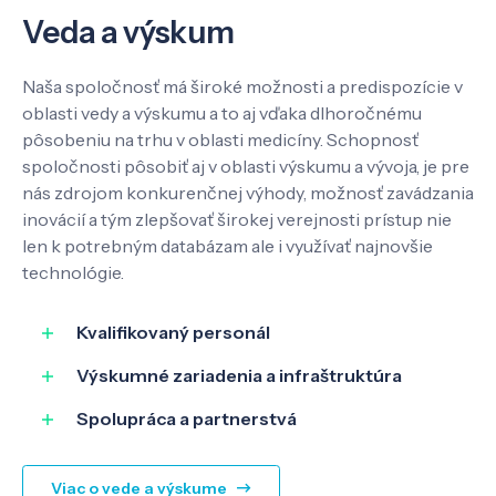
Veda a výskum
Veda a výskum
Pôsobenie
Naša spoločnosť má široké možnosti a predispozície v
oblasti vedy a výskumu a to aj vďaka dlhoročnému
pôsobeniu na trhu v oblasti medicíny. Schopnosť
Know-how
spoločnosti pôsobiť aj v oblasti výskumu a vývoja, je pre
nás zdrojom konkurenčnej výhody, možnosť zavádzania
inovácií a tým zlepšovať širokej verejnosti prístup nie
O nás
len k potrebným databázam ale i využívať najnovšie
technológie.
Kontakt
Kvalifikovaný personál
Výskumné zariadenia a infraštruktúra
SK
EN
Spolupráca a partnerstvá
Viac o vede a výskume