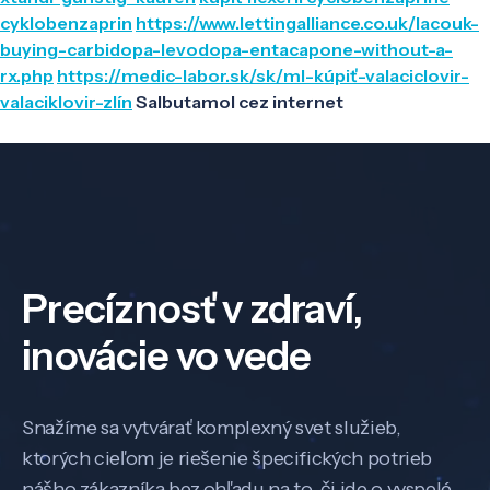
cyklobenzaprin
https://www.lettingalliance.co.uk/lacouk-
buying-carbidopa-levodopa-entacapone-without-a-
rx.php
https://medic-labor.sk/sk/ml-kúpiť-valaciclovir-
valaciklovir-zlín
Salbutamol cez internet
Precíznosť v zdraví,
inovácie vo vede
Snažíme sa vytvárať komplexný svet služieb,
ktorých cieľom je riešenie špecifických potrieb
nášho zákazníka bez ohľadu na to, či ide o vyspelé