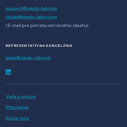
support@medic-labor.sk
ticket@medic-labor.com
(E-mail pre potrebu servisného zásahu)
REPREZENTATÍVNA KANCELÁRIA
sales@medic-labor.sk
Veda a výskum
Pôsobenie
Know-how