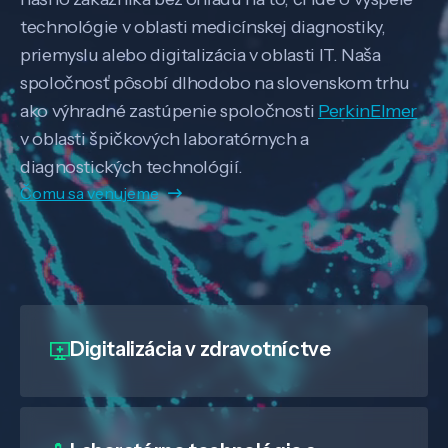
technológie v oblasti medicínskej diagnostiky,
priemyslu alebo digitalizácia v oblasti IT. Naša
spoločnosť pôsobí dlhodobo na slovenskom trhu
ako výhradné zastúpenie spoločnosti
PerkinElmer
v oblasti špičkových laboratórnych a
diagnostických technológií.
Čomu sa venujeme
Digitalizácia
v zdravotníctve