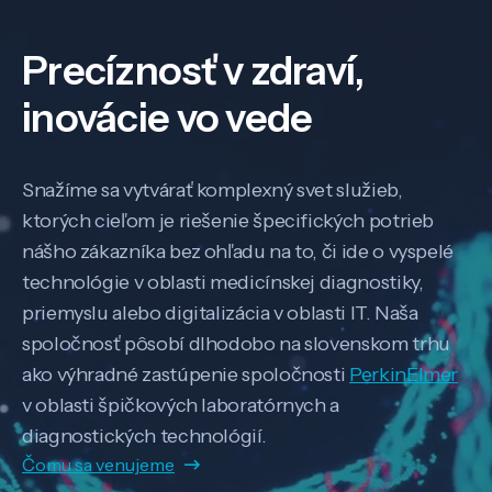
Precíznosť v zdraví,
inovácie vo vede
Snažíme sa vytvárať komplexný svet služieb,
ktorých cieľom je riešenie špecifických potrieb
nášho zákazníka bez ohľadu na to, či ide o vyspelé
technológie v oblasti medicínskej diagnostiky,
priemyslu alebo digitalizácia v oblasti IT. Naša
spoločnosť pôsobí dlhodobo na slovenskom trhu
ako výhradné zastúpenie spoločnosti
PerkinElmer
v oblasti špičkových laboratórnych a
diagnostických technológií.
Čomu sa venujeme