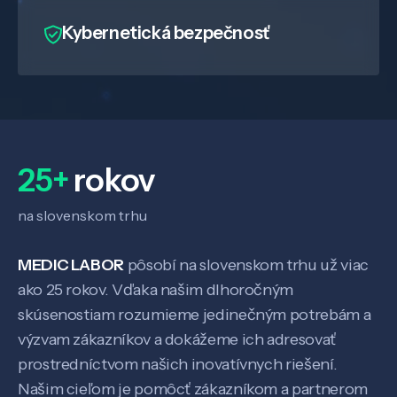
Kybernetická bezpečnosť
25+
rokov
na slovenskom trhu
MEDIC LABOR
pôsobí na slovenskom trhu už viac
ako 25 rokov. Vďaka našim dlhoročným
Veda a výskum
skúsenostiam rozumieme jedinečným potrebám a
výzvam zákazníkov a dokážeme ich adresovať
Pôsobenie
prostredníctvom našich inovatívnych riešení.
Našim cieľom je pomôcť zákazníkom a partnerom