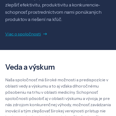
zlepšiť efektivitu, produktivitu a konkurencie-
Know-how
schopnosť prostredníctvom nami ponúkaných
produktov a riešení na kľúč.
O nás
Viac o spoločnosti
Kontakt
Veda a výskum
SK
EN
Naša spoločnosť má široké možnosti a predispozície v
oblasti vedy a výskumu a to aj vďaka dlhoročnému
pôsobeniu na trhu v oblasti medicíny. Schopnosť
spoločnosti pôsobiť aj v oblasti výskumu a vývoja, je pre
nás zdrojom konkurenčnej výhody, možnosť zavádzania
inovácií a tým zlepšovať širokej verejnosti prístup nie