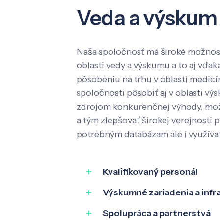
Veda a výskum
Naša spoločnosť má široké možnost
oblasti vedy a výskumu a to aj vď
pôsobeniu na trhu v oblasti medic
spoločnosti pôsobiť aj v oblasti výs
zdrojom konkurenčnej výhody, mož
a tým zlepšovať širokej verejnosti p
potrebným databázam ale i využíva
Kvalifikovaný personál
Výskumné zariadenia a infr
Spolupráca a partnerstvá