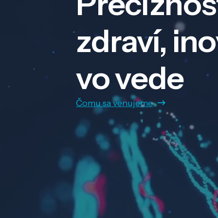
Precíznos
zdraví, in
vo vede
Čomu sa venujeme