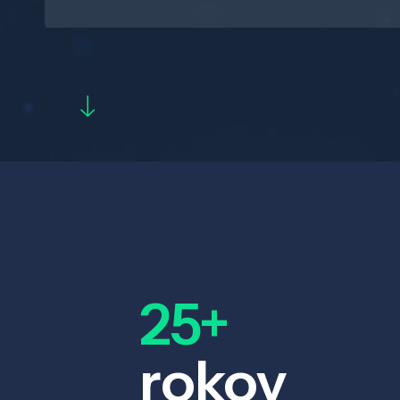
25+
rokov