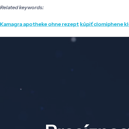
Related keywords:
Kamagra apotheke ohne rezept
kúpiť clomiphene kl