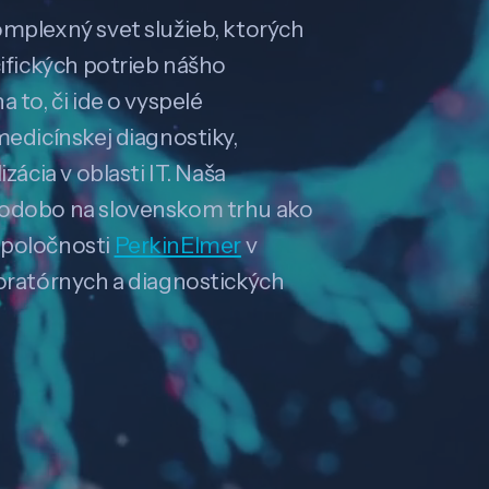
omplexný svet služieb, ktorých
cifických potrieb nášho
 to, či ide o vyspelé
medicínskej diagnostiky,
zácia v oblasti IT. Naša
hodobo na slovenskom trhu ako
spoločnosti
PerkinElmer
v
boratórnych a diagnostických