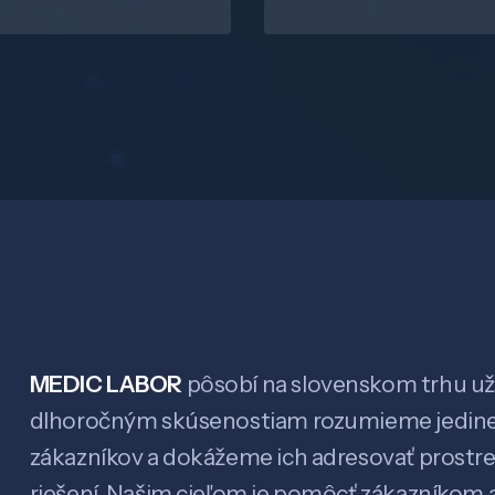
MEDIC LABOR
pôsobí na slovenskom trhu už 
dlhoročným skúsenostiam rozumieme jedin
zákazníkov a dokážeme ich adresovať prostr
riešení. Našim cieľom je pomôcť zákazníkom a