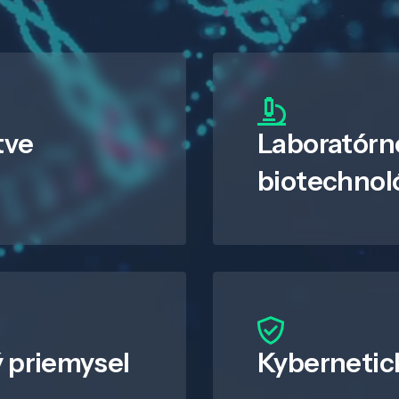
tve
Laboratórn
biotechnol
 priemysel
Kybernetic