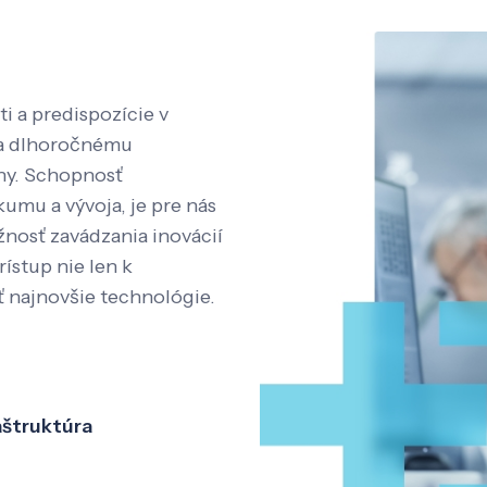
i a predispozície v
aka dlhoročnému
íny. Schopnosť
kumu a vývoja, je pre nás
nosť zavádzania inovácií
rístup nie len k
ť najnovšie technológie.
aštruktúra