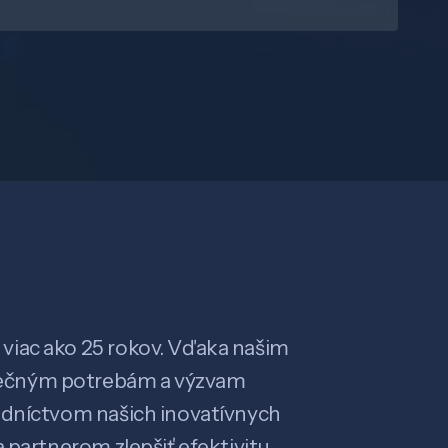
viac ako 25 rokov. Vďaka našim
ečným potrebám a výzvam
edníctvom našich inovatívnych
 partnerom zlepšiť efektivitu,