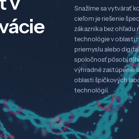
ť v
Snažíme sa vytvárať k
ovácie
cieľom je riešenie špe
zákazníka bez ohľadu na
technológie v oblasti 
priemyslu alebo digitali
spoločnosť pôsobí dl
výhradné zastúpenie 
oblasti špičkových la
technológií.