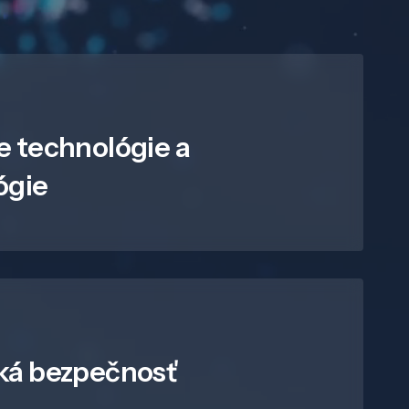
e technológie a
ógie
ká bezpečnosť