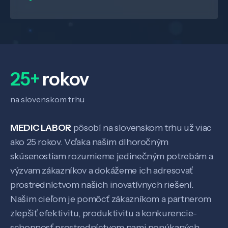
25+
rokov
na slovenskom trhu
MEDIC LABOR
pôsobí na slovenskom trhu už viac
ako 25 rokov. Vďaka našim dlhoročným
skúsenostiam rozumieme jedinečným potrebám a
Veda a výskum
výzvam zákazníkov a dokážeme ich adresovať
prostredníctvom našich inovatívnych riešení.
Pôsobenie
Našim cieľom je pomôcť zákazníkom a partnerom
zlepšiť efektivitu, produktivitu a konkurencie-
schopnosť prostredníctvom nami ponúkaných