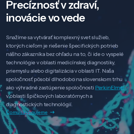
Precíznosť v zdraví,
inovácie vo vede
Snažíme sa vytvárať komplexný svet služieb,
ktorých cieľom je riešenie špecifických potrieb
nášho zákazníka bez ohľadu na to, či ide o vyspelé
technológie v oblasti medicínskej diagnostiky,
priemyslu alebo digitalizácia v oblasti IT. Naša
spoločnosť pôsobí dlhodobo na slovenskom trhu
ako výhradné zastúpenie spoločnosti
PerkinElmer
v oblasti špičkových laboratórnych a
diagnostických technológií.
Čomu sa venujeme