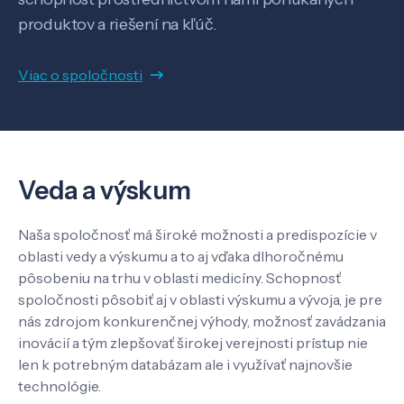
Know-how
produktov a riešení na kľúč.
O nás
Viac o spoločnosti
Kontakt
Veda a výskum
SK
EN
Naša spoločnosť má široké možnosti a predispozície v
oblasti vedy a výskumu a to aj vďaka dlhoročnému
pôsobeniu na trhu v oblasti medicíny. Schopnosť
spoločnosti pôsobiť aj v oblasti výskumu a vývoja, je pre
nás zdrojom konkurenčnej výhody, možnosť zavádzania
inovácií a tým zlepšovať širokej verejnosti prístup nie
len k potrebným databázam ale i využívať najnovšie
technológie.