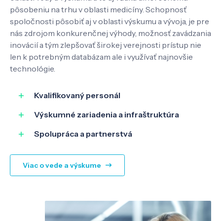
Kontakt
pôsobeniu na trhu v oblasti medicíny. Schopnosť
spoločnosti pôsobiť aj v oblasti výskumu a vývoja, je pre
nás zdrojom konkurenčnej výhody, možnosť zavádzania
inovácií a tým zlepšovať širokej verejnosti prístup nie
SK
EN
len k potrebným databázam ale i využívať najnovšie
technológie.
Kvalifikovaný personál
Výskumné zariadenia a infraštruktúra
Spolupráca a partnerstvá
Viac o vede a výskume