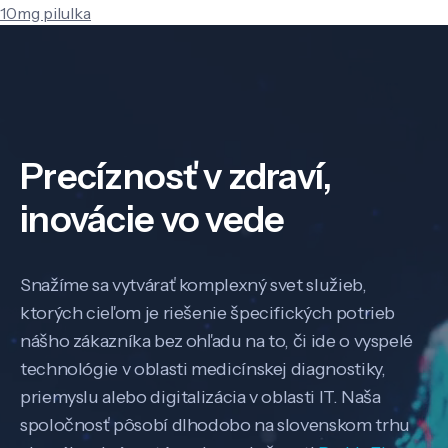
10mg pilulka
Precíznosť v zdraví,
inovácie vo vede
Snažíme sa vytvárať komplexný svet služieb,
ktorých cieľom je riešenie špecifických potrieb
nášho zákazníka bez ohľadu na to, či ide o vyspelé
technológie v oblasti medicínskej diagnostiky,
priemyslu alebo digitalizácia v oblasti IT. Naša
spoločnosť pôsobí dlhodobo na slovenskom trhu