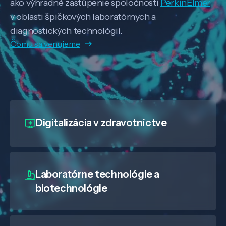
ako výhradné zastúpenie spoločnosti
PerkinElmer
v oblasti špičkových laboratórnych a
diagnostických technológií.
Čomu sa venujeme
Digitalizácia
v zdravotníctve
Laboratórne technológie a
biotechnológie