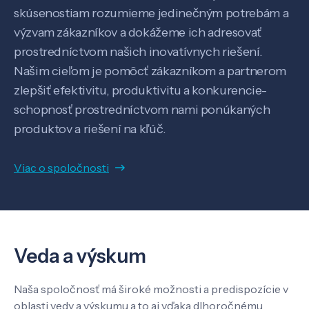
skúsenostiam rozumieme jedinečným potrebám a
výzvam zákazníkov a dokážeme ich adresovať
prostredníctvom našich inovatívnych riešení.
Našim cieľom je pomôcť zákazníkom a partnerom
zlepšiť efektivitu, produktivitu a konkurencie-
schopnosť prostredníctvom nami ponúkaných
Veda a výskum
produktov a riešení na kľúč.
Pôsobenie
Viac o spoločnosti
Know-how
Veda a výskum
O nás
Naša spoločnosť má široké možnosti a predispozície v
oblasti vedy a výskumu a to aj vďaka dlhoročnému