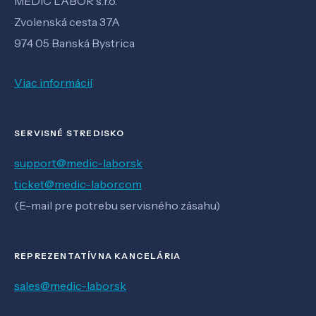
MEDIC LABOR s.r.o.
Zvolenská cesta 37A
974 05 Banská Bystrica
Viac informácií
SERVISNÉ STREDISKO
support@medic-labor.sk
ticket@medic-labor.com
(E-mail pre potrebu servisného zásahu)
REPREZENTATÍVNA KANCELÁRIA
sales@medic-labor.sk