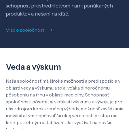
Know-how
schopnosť prostredníctvom nami ponúkaných
produktov a riešení na kľúč.
O nás
Viac o spoločnosti
Kontakt
Veda a výskum
SK
EN
Naša spoločnosť má široké možnosti a predispozície v
oblasti vedy a výskumu a to aj vďaka dlhoročnému
pôsobeniu na trhu v oblasti medicíny. Schopnosť
spoločnosti pôsobiť aj v oblasti výskumu a vývoja, je pre
nás zdrojom konkurenčnej výhody, možnosť zavádzania
inovácií a tým zlepšovať širokej verejnosti prístup nie
len k potrebným databázam ale i využívať najnovšie