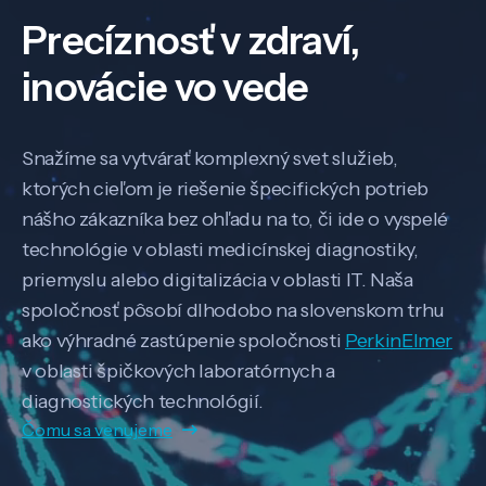
Precíznosť v zdraví,
inovácie vo vede
Snažíme sa vytvárať komplexný svet služieb,
ktorých cieľom je riešenie špecifických potrieb
nášho zákazníka bez ohľadu na to, či ide o vyspelé
technológie v oblasti medicínskej diagnostiky,
priemyslu alebo digitalizácia v oblasti IT. Naša
spoločnosť pôsobí dlhodobo na slovenskom trhu
ako výhradné zastúpenie spoločnosti
PerkinElmer
v oblasti špičkových laboratórnych a
diagnostických technológií.
Čomu sa venujeme