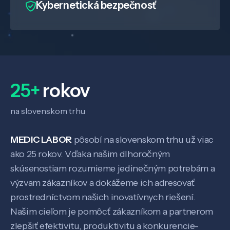
Kybernetická bezpečnosť
25+
rokov
na slovenskom trhu
MEDIC LABOR
pôsobí na slovenskom trhu už viac
ako 25 rokov. Vďaka našim dlhoročným
Veda a výskum
skúsenostiam rozumieme jedinečným potrebám a
výzvam zákazníkov a dokážeme ich adresovať
prostredníctvom našich inovatívnych riešení.
Pôsobenie
Našim cieľom je pomôcť zákazníkom a partnerom
zlepšiť efektivitu, produktivitu a konkurencie-