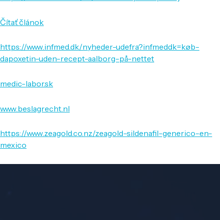
Čítať článok
https://www.infmed.dk/nyheder-udefra?infmeddk=køb-
dapoxetin-uden-recept-aalborg-på-nettet
medic-labor.sk
www.beslagrecht.nl
https://www.zeagold.co.nz/zeagold-sildenafil-generico-en-
mexico