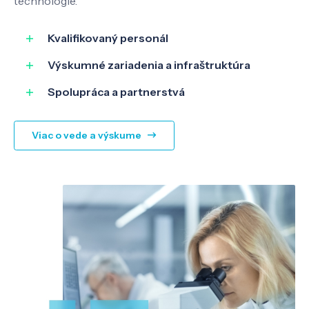
technológie.
Kvalifikovaný personál
Výskumné zariadenia a infraštruktúra
Spolupráca a partnerstvá
Viac o vede a výskume