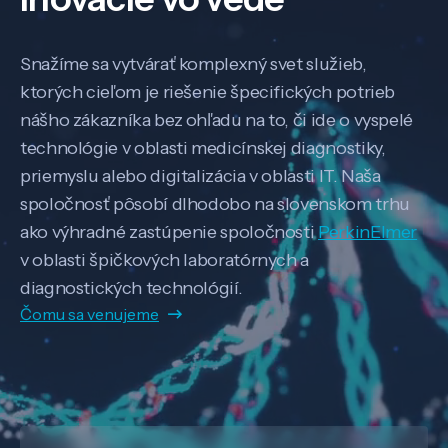
Snažíme sa vytvárať komplexný svet služieb,
ktorých cieľom je riešenie špecifických potrieb
nášho zákazníka bez ohľadu na to, či ide o vyspelé
technológie v oblasti medicínskej diagnostiky,
priemyslu alebo digitalizácia v oblasti IT. Naša
spoločnosť pôsobí dlhodobo na slovenskom trhu
ako výhradné zastúpenie spoločnosti
PerkinElmer
v oblasti špičkových laboratórnych a
diagnostických technológií.
Čomu sa venujeme