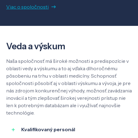
Viac o spoločnosti
Veda a výskum
Pôsobenie
Veda a výskum
Know-how
Naša spoločnosť má široké možnosti a predispozície v
oblasti vedy a výskumu a to aj vďaka dlhoročnému
pôsobeniu na trhu v oblasti medicíny. Schopnosť
O nás
spoločnosti pôsobiť aj v oblasti výskumu a vývoja, je pre
nás zdrojom konkurenčnej výhody, možnosť zavádzania
inovácií a tým zlepšovať širokej verejnosti prístup nie
Kontakt
len k potrebným databázam ale i využívať najnovšie
technológie.
Kvalifikovaný personál
SK
EN