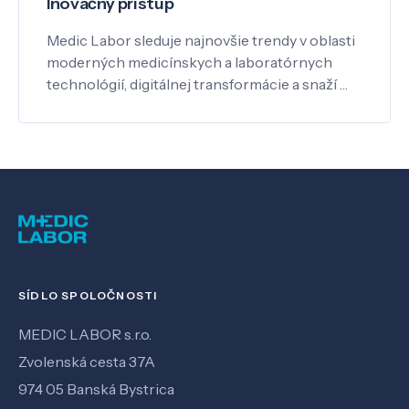
Inovačný prístup
Medic Labor sleduje najnovšie trendy v oblasti
moderných medicínskych a laboratórnych
technológií, digitálnej transformácie a snaží …
SÍDLO SPOLOČNOSTI
MEDIC LABOR s.r.o.
Zvolenská cesta 37A
974 05 Banská Bystrica