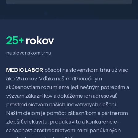
25+
rokov
na slovenskom trhu
MEDIC LABOR
pôsobí na slovenskom trhu už viac
ako 25 rokov. Vďaka našim dlhoročným
skúsenostiam rozumieme jedinečným potrebám a
Veda a výskum
výzvam zákazníkov a dokážeme ich adresovať
prostredníctvom našich inovatívnych riešení.
Našim cieľom je pomôcť zákazníkom a partnerom
Pôsobenie
zlepšiť efektivitu, produktivitu a konkurencie-
schopnosť prostredníctvom nami ponúkaných
Know-how