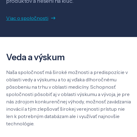
produktov a riešení na kľúč.
Viac o spoločnosti
O nás
Kontakt
Veda a výskum
SK
EN
Naša spoločnosť má široké možnosti a predispozície v
oblasti vedy a výskumu a to aj vďaka dlhoročnému
pôsobeniu na trhu v oblasti medicíny. Schopnosť
spoločnosti pôsobiť aj v oblasti výskumu a vývoja, je pre
nás zdrojom konkurenčnej výhody, možnosť zavádzania
inovácií a tým zlepšovať širokej verejnosti prístup nie
len k potrebným databázam ale i využívať najnovšie
technológie.