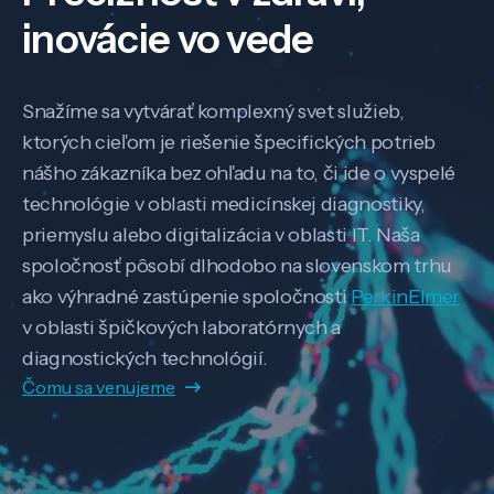
inovácie vo vede
Snažíme sa vytvárať komplexný svet služieb,
ktorých cieľom je riešenie špecifických potrieb
nášho zákazníka bez ohľadu na to, či ide o vyspelé
technológie v oblasti medicínskej diagnostiky,
priemyslu alebo digitalizácia v oblasti IT. Naša
spoločnosť pôsobí dlhodobo na slovenskom trhu
ako výhradné zastúpenie spoločnosti
PerkinElmer
v oblasti špičkových laboratórnych a
diagnostických technológií.
Čomu sa venujeme