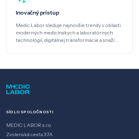
Inovačný prístup
Medic Labor sleduje najnovšie trendy v oblasti
moderných medicínskych a laboratórnych
technológií, digitálnej transformácie a snaží …
SÍDLO SPOLOČNOSTI
MEDIC LABOR s.r.o.
Zvolenská cesta 37A