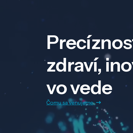
Precíznos
zdraví, in
vo vede
Čomu sa venujeme