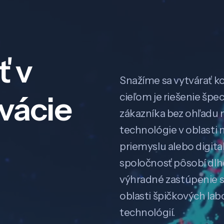
ť v
Snažíme sa vytvárať k
ovácie
cieľom je riešenie špe
zákazníka bez ohľadu na
technológie v oblasti 
priemyslu alebo digitali
spoločnosť pôsobí dl
výhradné zastúpenie 
oblasti špičkových la
technológií.