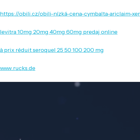
https://obili.cz/obili-nízká-cena-cymbalta-ariclai
levitra 10mg 20mg 40mg 60mg predaj online
à prix réduit seroquel 25 50 100 200 mg
www.rucks.de