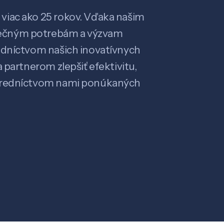
viac ako 25 rokov. Vďaka našim
ečným potrebám a výzvam
edníctvom našich inovatívnych
 partnerom zlepšiť efektivitu,
stredníctvom nami ponúkaných