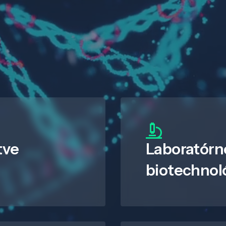
tve
Laboratórn
biotechnol