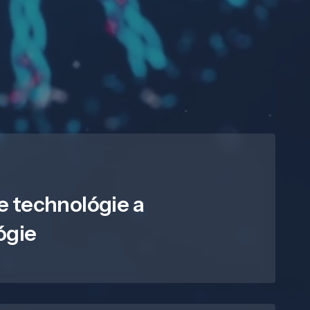
e technológie a
ógie