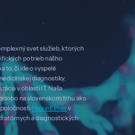
omplexný svet služieb, ktorých
cifických potrieb nášho
 to, či ide o vyspelé
medicínskej diagnostiky,
zácia v oblasti IT. Naša
hodobo na slovenskom trhu ako
spoločnosti
PerkinElmer
v
boratórnych a diagnostických