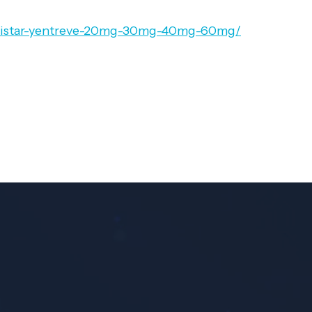
m-xeristar-yentreve-20mg-30mg-40mg-60mg/